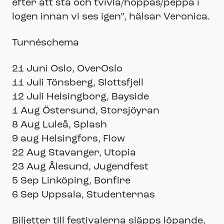
efter att stå och tvivla/hoppas/peppa i
logen innan vi ses igen”, hälsar Veronica.
Turnéschema
21 Juni Oslo, OverOslo
11 Juli Tönsberg, Slottsfjell
12 Juli Helsingborg, Bayside
1 Aug Östersund, Storsjöyran
8 Aug Luleå, Splash
9 aug Helsingfors, Flow
22 Aug Stavanger, Utopia
23 Aug Ålesund, Jugendfest
5 Sep Linköping, Bonfire
6 Sep Uppsala, Studenternas
Biljetter till festivalerna släpps löpande,