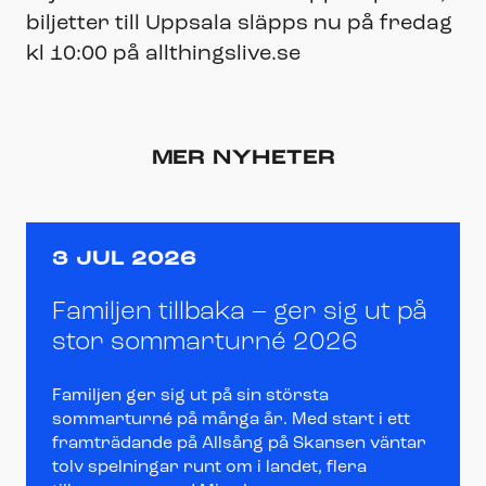
biljetter till Uppsala släpps nu på fredag
kl 10:00 på allthingslive.se
MER NYHETER
3 JUL 2026
Familjen tillbaka – ger sig ut på
stor sommarturné 2026
Familjen ger sig ut på sin största
sommarturné på många år. Med start i ett
framträdande på Allsång på Skansen väntar
tolv spelningar runt om i landet, flera