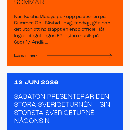
SOMMAR
När Keisha Muisyo går upp på scenen på
Summer On i Båstad i dag, fredag, gör hon
det utan att ha släppt en enda officiell låt.
Ingen singel. Ingen EP. Ingen musik på
Spotify. Ändå ...
Läs mer
12 JUN 2026
SABATON PRESENTERAR DEN
STORA SVERIGETURNÉN – SIN
STÖRSTA SVERIGETURNÉ
NÅGONSIN