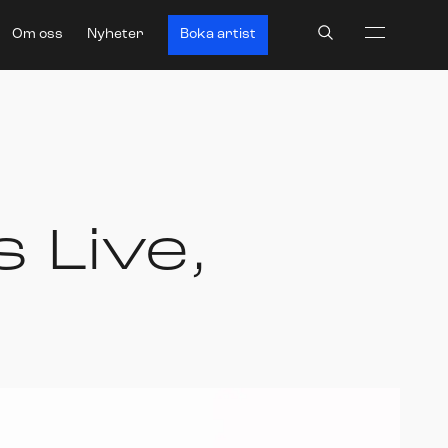
Search
Om oss
Nyheter
Boka artist
s Live,