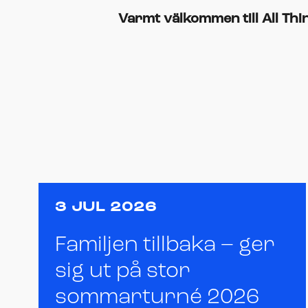
Varmt välkommen till All Thin
3 JUL 2026
Familjen tillbaka – ger
sig ut på stor
sommarturné 2026