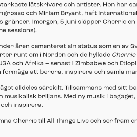
 starkaste låtskrivare och artister. Hon har
Ingrosso och Miriam Bryant, haft internatione
s gränser. Imorgon, 5 juni släpper Cherrie en 
e sessions).
nder åren cementerat sin status som en av S
erter runt om i Norden och de hyllade
Cherrie 
i USA och Afrika – senast i Zimbabwe och Etio
ka förmåga att beröra, inspirera och samla m
något alldeles särskilt. Tillsammans med sitt
h musikalisk briljans. Med ny musik i bagaget,
 och inspirera.
mna Cherrie till All Things Live och ser fram em