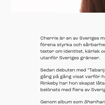
Cherrie är en av Sveriges m
förena styrka och sårbarhe
texter om identitet, kärlek o
utanför Sveriges gränser.
Sedan debuten med ”Tabanj
gång på gång visat varför ho
Rinkeby har hon skapat låta
belönats med flera av Sver
Genom album som
Sheriha