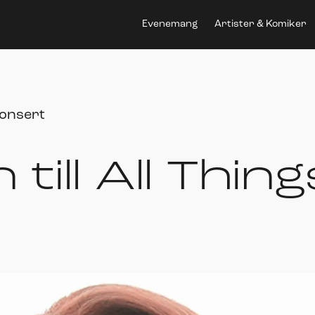
Evenemang
Artister & Komiker
onsert
ill All Thing