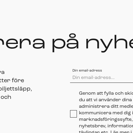
era på nyh
Din email-adress
ra
tter före
ljettsläpp,
Genom att fylla och sk
 och
du att vi använder dina
administrera ditt medl
kommunicera med dig i
marknadsföringssyfte, 
nyhetsbrev, informat
tävlingar etc. Läs mer i