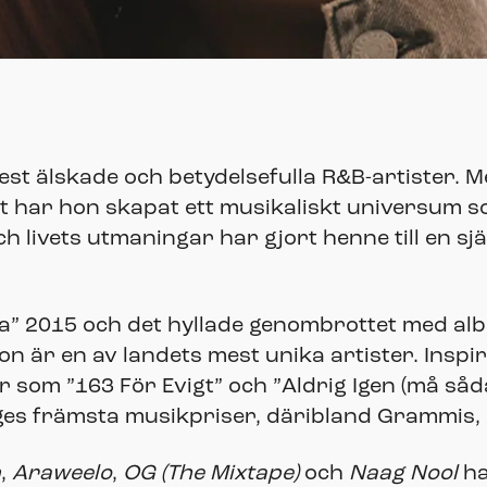
est älskade och betydelsefulla R&B-artister. 
t har hon skapat ett musikaliskt universum s
ch livets utmaningar har gjort henne till en sj
a” 2015 och det hyllade genombrottet med a
n är en av landets mest unika artister. Inspir
r som ”163 För Evigt” och ”Aldrig Igen (må såd
iges främsta musikpriser, däribland Grammis,
n
,
Araweelo
,
OG (The Mixtape)
och
Naag Nool
ha