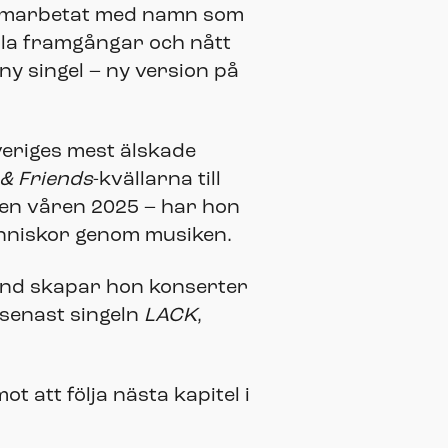
 samarbetat med namn som
lla framgångar och nått
ny singel – ny version på
veriges mest älskade
& Friends
-kvällarna till
pien våren 2025 – har hon
änniskor genom musiken.
 band skapar hon konserter
 senast singeln
LACK
,
ot att följa nästa kapitel i