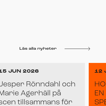
Läs alla nyheter
15 JUN 2026
12 
Jesper Rönndahl och
HO
Marie Agerhäll på
EN
scen tillsammans för
SP