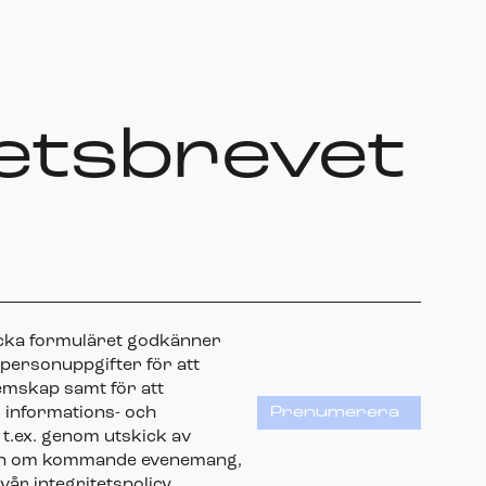
etsbrevet
icka formuläret godkänner
 personuppgifter för att
emskap samt för att
 informations- och
Prenumerera
t.ex. genom utskick av
ion om kommande evenemang,
 vår integritetspolicy.