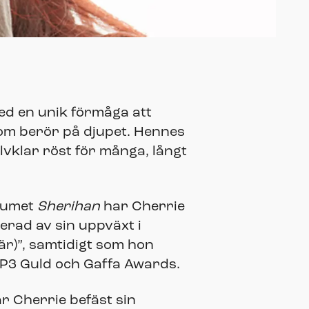
Med en unik förmåga att
om berör på djupet. Hennes
älvklar röst för många, långt
lbumet
Sherihan
har Cherrie
erad av sin uppväxt i
är)”, samtidigt som hon
 P3 Guld och Gaffa Awards.
r Cherrie befäst sin