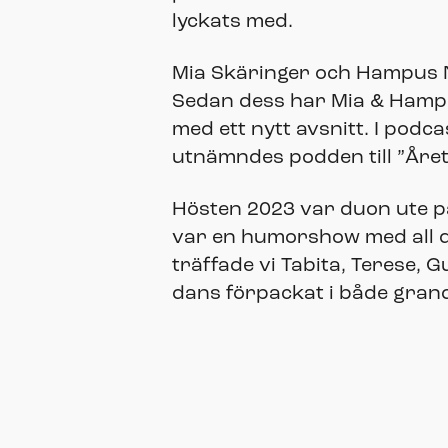
lyckats med.
Mia Skäringer och Hampus N
Sedan dess har Mia & Hampu
med ett nytt avsnitt. I podc
utnämndes podden till ”Åre
Hösten 2023 var duon ute p
var en humorshow med all 
träffade vi Tabita, Terese,
dans förpackat i både grandi