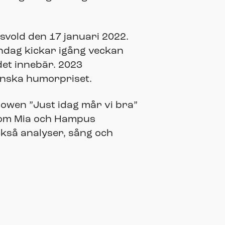
vold den 17 januari 2022.
ndag kickar igång veckan
det innebär. 2023
enska humorpriset.
owen ”Just idag mår vi bra”
tom Mia och Hampus
ckså analyser, sång och