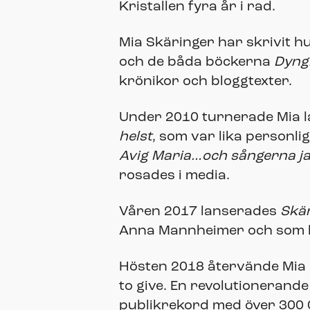
Kristallen fyra år i rad.
Mia Skäringer har skrivit
och de båda böckerna
Dyngk
krönikor och bloggtexter.
Under 2010 turnerade Mia l
helst
, som var lika personli
Avig Maria…och sångerna jag 
rosades i media.
Våren 2017 lanserades
Skä
Anna Mannheimer och som bli
Hösten 2018 återvände Mia S
to give. En revolutionerande
publikrekord med över 300 00