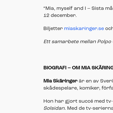
“Mia, myself and I – Sista 
12 december.
Biljetter
miaskaringer.se
oc
Ett samarbete mellan Polpo 
BIOGRAFI – OM MIA SKÄRIN
Mia Skäringer
är en av Sver
skådespelare, komiker, förf
Hon har gjort succé med tv
Solsidan
. Med de tv-serier