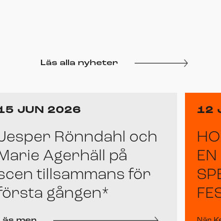
Läs alla nyheter
15 JUN 2026
12 
Jesper Rönndahl och
HO
Marie Agerhäll på
EN
scen tillsammans för
SP
första gången*
FE
Läs mer
När K