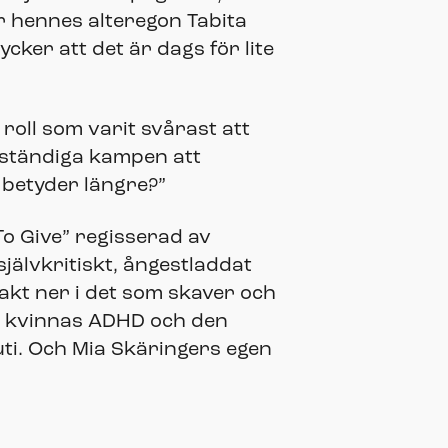
 är hennes alteregon Tabita
cker att det är dags för lite
 roll som varit svårast att
n ständiga kampen att
 betyder längre?”
To Give” regisserad av
jälvkritiskt, ångestladdat
rakt ner i det som skaver och
en kvinnas ADHD och den
ti. Och Mia Skäringers egen