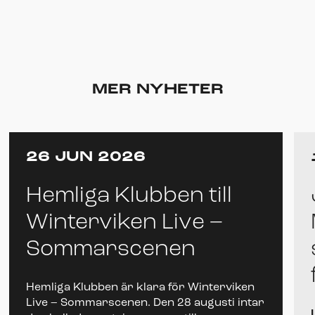
MER NYHETER
26 JUN 2026
Hemliga Klubben till
Winterviken Live –
Sommarscenen
Hemliga Klubben är klara för Winterviken
Live – Sommarscenen. Den 28 augusti intar