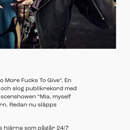
o More Fucks To Give”. En
a och slog publikrekord med
a scenshowen “Mia, myself
ern. Redan nu släpps
nes hjärna som pågår 24/7