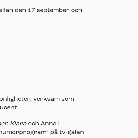
mellan den 17 september och
sonligheter, verksam som
ucent.
och Klara
och Anna i
s humorprogram” på tv-galan