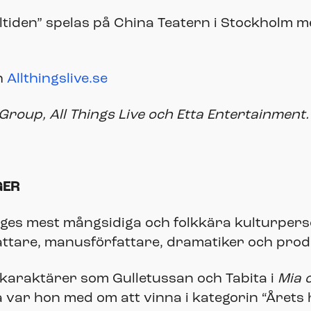
måltiden” spelas på China Teatern i Stockholm 
h
Allthingslive.se
Group, All Things Live och Etta Entertainment.
GER
iges mest mångsidiga och folkkära kulturper
attare, manusförfattare, dramatiker och prod
-karaktärer som Gulletussan och Tabita i
Mia 
na var hon med om att vinna i kategorin “Året