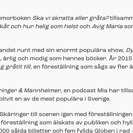
 humorboken
Ska vi skratta eller gråta?
tillsam
åt och hur helig som helst
och
Avig Maria
som
andet runt med sin enormt populära show,
Dy
g, ärlig och modig som hennes böcker. År 2015
gråtit till,
en föreställning som sågs av fler
ringer & Mannheimer
, en podcast Mia har ti
vit en av de mest populära i Sverige.
käringer till scenen igen med föreställninge
 föreställning som älskats av publiken och hyll
0 sålda biljetter och fem fyllda Globen i rad 