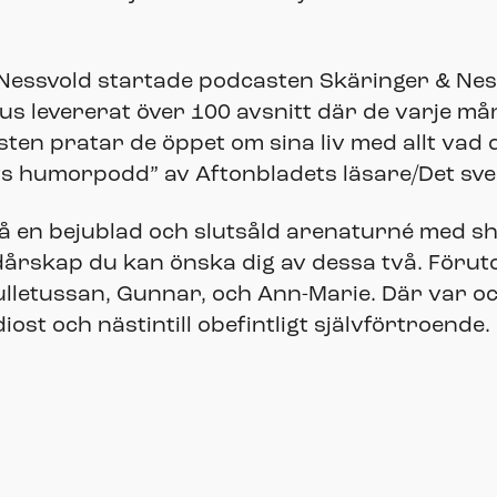
essvold startade podcasten Skäringer & Ness
s levererat över 100 avsnitt där de varje må
asten pratar de öppet om sina liv med allt vad 
ts humorpodd” av Aftonbladets läsare/Det sv
å en bejublad och slutsåld arenaturné med sh
dårskap du kan önska dig av dessa två. Föru
 Gulletussan, Gunnar, och Ann-Marie. Där var o
ost och nästintill obefintligt självförtroende.