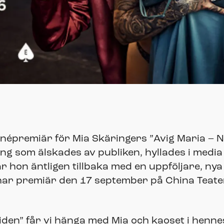
népremiär för Mia Skäringers ”Avig Maria – N
ing som älskades av publiken, hyllades i medi
r hon äntligen tillbaka med en uppföljare, ny
 har premiär den 17 september på China Teat
åltiden” får vi hänga med Mia och kaoset i hen