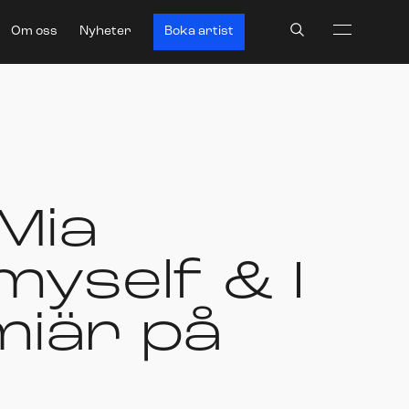
Search
Om oss
Nyheter
Boka artist
 Mia
myself & I
miär på