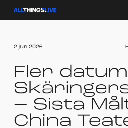
2 jun 2026
Fler datum 
Skäringers
– Sista Må
China Teat