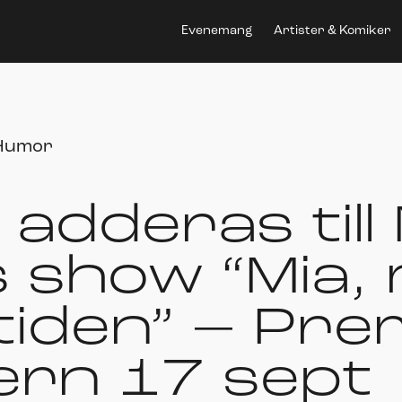
Evenemang
Artister & Komiker
Humor
adderas till
 show “Mia, 
ltiden” – Pre
ern 17 sept