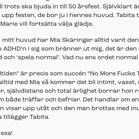
ll trots ska bjuda in till 50 årsfest. Självklart
pp festen, de bor ju i hennes huvud. Tabita ty
ie vill fortsätta välja glädje.
i mitt huvud har Mia Skäringer alltid varit den
te ADHD’n i sig som bränner ut mig, det är de
 och ‘spela normal’. Vad nu ens ordet normal
åltiden” är precis som succén “No More Fucks 
tid med Mia så kommer det bli intimt, vasst, s
r, självdistans och total ärlighet borrar hon 
som både träffar och befriar. Det handlar om 
n visar upp utåt och den man brottas med inu
tillägger Tabita.
issa!