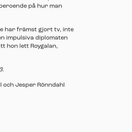
er beroende på hur man
har främst gjort tv, inte
en impulsiva diplomaten
t hon lett Roygalan,
3.
l och Jesper Rönndahl