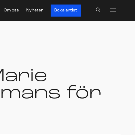
Search
Om oss
Nyheter
Boka artist
arie
ammans för