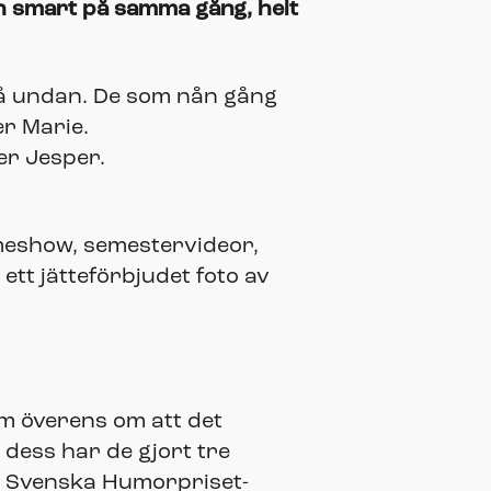
och smart på samma gång, helt
 gå undan. De som nån gång
er Marie.
er Jesper.
meshow, semestervideor,
ett jätteförbjudet foto av
om överens om att det
 dess har de gjort tre
vå Svenska Humorpriset-