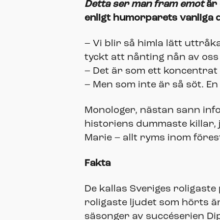
Detta ser man fram emot
är
enligt humorparets vanliga 
– Vi blir så himla lätt utt
tyckt att nånting nån av oss
– Det är som ett koncentrat
– Men som inte är så söt. En 
Monologer, nästan sann inf
historiens dummaste killar, j
Marie – allt ryms inom före
Fakta
De kallas Sveriges roligast
roligaste ljudet som hörts är
säsonger av succéserien Dip