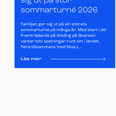
sig ut på stor
sommarturné 2026
Familjen ger sig ut på sin största
sommarturné på många år. Med start i ett
framträdande på Allsång på Skansen
väntar tolv spelningar runt om i landet,
flera tillsammans med Miss L...
Läs mer