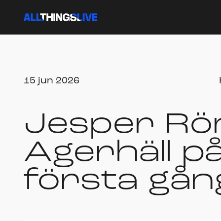
15 jun 2026
Jesper Rö
Agerhäll p
första gån