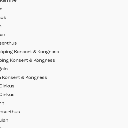
en live
e
hus
n
len
nserthus
köping Konsert & Kongress
öping Konsert & Kongress
geln
la Konsert & Kongress
 Cirkus
 Cirkus
rn
onserthus
ulan