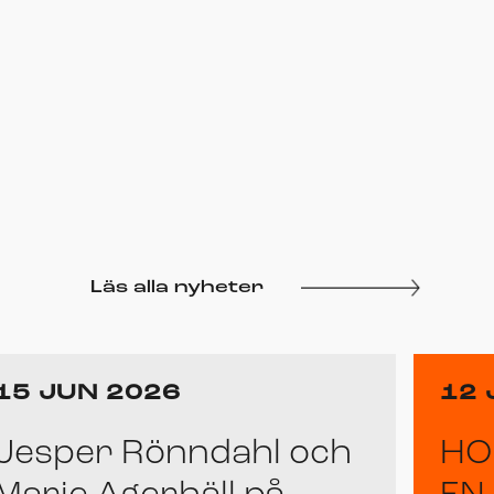
Läs alla nyheter
15 JUN 2026
12 
Jesper Rönndahl och
HO