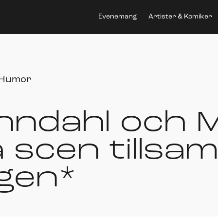
Evenemang
Artister & Komiker
Humor
nndahl och M
å scen tills
gen*