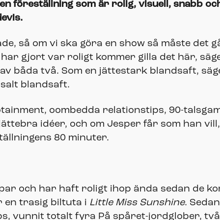
 en föreställning som är rolig, visuell, snabb 
devis.
råkade, så om vi ska göra en show så måste det
 har gjort var roligt kommer gilla det här, säg
 av båda två. Som en jättestark blandsaft, säg
salt blandsaft.
otainment, oombedda relationstips, 90-talsga
ättebra idéer, och om Jesper får som han vill, 
ställningens 80 minuter.
e par och har haft roligt ihop ända sedan de k
 en trasig biltuta i
Little Miss Sunshine
. Sedan
s, vunnit totalt fyra På spåret-jordglober, t