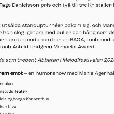
Tage Danielsson-pris och två till tre Kristall
utsålda standupturnéer bakom sig, och Marie 
r hon slog igenom med buller och bång som d
 hon den ende som har en RAGA, i och med at
 och Astrid Lindgren Memorial Award.
e som trebent Abbatar i Melodifestivalen 202
fram emot
– en humorshow med Marie Agerhäl
rsalen
mstads Teater
Helsingborgs Konserthus
ken Live