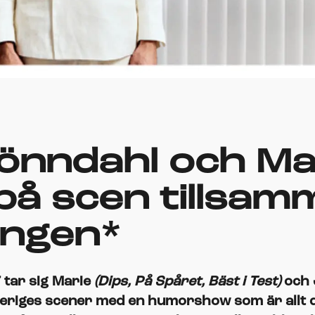
önndahl och Ma
på scen tillsam
ången*
 tar sig Marie
(Dips, På Spåret, Bäst i Test)
och 
riges scener med en humorshow som är allt du