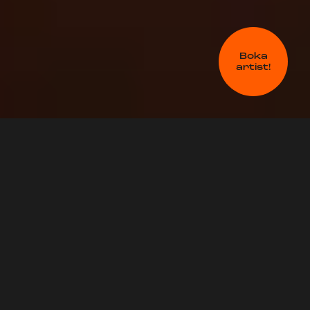
Boka
artist!
För bokning för någon av våra artister
eller profiler, vänligen kontakta
bokning@allthingslive.se
, eller fyll i
bokningsformuläret längst ner på sidan.