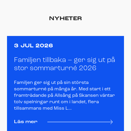
NYHETER
3 JUL 2026
Familjen tillbaka – ger sig ut på
stor sommarturné 2026
Familjen ger sig ut på sin största
sommarturné på många år. Med start i ett
framträdande på Allsång på Skansen väntar
tolv spelningar runt om i landet, flera
tillsammans med Miss L...
Läs mer