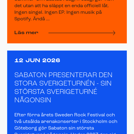
det utan att ha släppt en enda officiell låt.
Ingen singel. Ingen EP. Ingen musik på
Spotify. Ändå ...
Läs mer
12 JUN 2026
SABATON PRESENTERAR DEN
STORA SVERIGETURNÉN - SIN
STÖRSTA SVERIGETURNÉ
NÅGONSIN
Efter förra årets Sweden Rock Festival och
två utsålda arenakonserter i Stockholm och
Göteborg gör Sabaton sin största