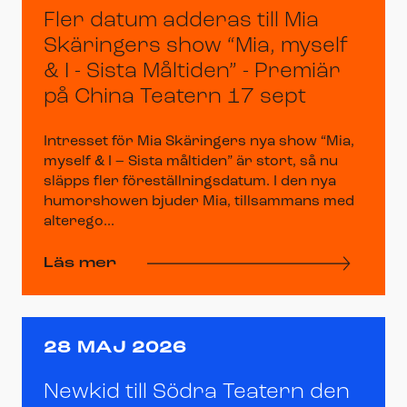
Fler datum adderas till Mia
Skäringers show “Mia, myself
& I - Sista Måltiden” - Premiär
på China Teatern 17 sept
Intresset för Mia Skäringers nya show “Mia,
myself & I – Sista måltiden” är stort, så nu
släpps fler föreställningsdatum. I den nya
humorshowen bjuder Mia, tillsammans med
alterego...
Läs mer
28 MAJ 2026
Newkid till Södra Teatern den