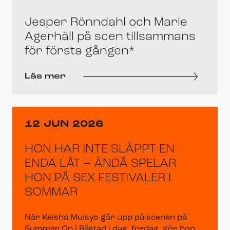
Jesper Rönndahl och Marie
Agerhäll på scen tillsammans
för första gången*
Läs mer
12 JUN 2026
HON HAR INTE SLÄPPT EN
ENDA LÅT – ÄNDÅ SPELAR
HON PÅ SEX FESTIVALER I
SOMMAR
När Keisha Muisyo går upp på scenen på
Summer On i Båstad i dag, fredag, gör hon