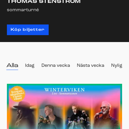
THOMAS STENSTRÖM
sommarturné
Köp biljetter
Alla
Idag
Denna vecka
Nästa vecka
Nyligen 