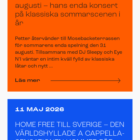
augusti – hans enda konsert
på klassiska sommarscenen i
år
Petter återvänder till Mosebacketerrassen
för sommarens enda spelning den 31
augusti. Tillsammans med DJ Sleepy och Eye
N’I väntar en intim kväll fylld av klassiska
låtar och nytt ...
Läs mer
11 MAJ 2026
HOME FREE TILL SVERIGE – DEN
VÄRLDSHYLLADE A CAPPELLA-