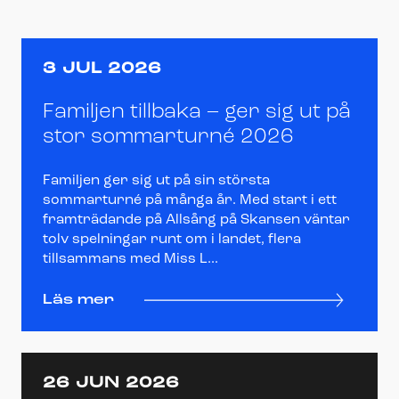
3 JUL 2026
Familjen tillbaka – ger sig ut på
stor sommarturné 2026
Familjen ger sig ut på sin största
sommarturné på många år. Med start i ett
framträdande på Allsång på Skansen väntar
tolv spelningar runt om i landet, flera
tillsammans med Miss L...
Läs mer
26 JUN 2026