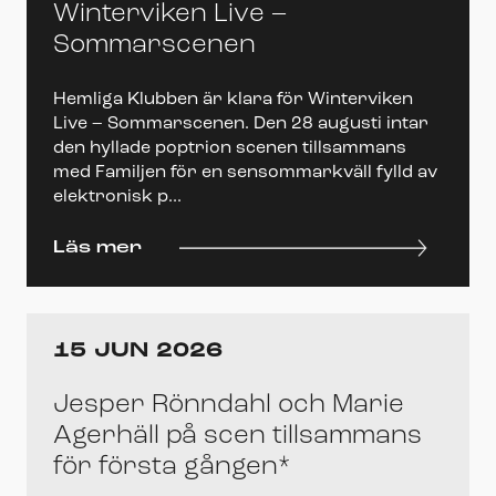
Winterviken Live –
Sommarscenen
Hemliga Klubben är klara för Winterviken
Live – Sommarscenen. Den 28 augusti intar
den hyllade poptrion scenen tillsammans
med Familjen för en sensommarkväll fylld av
elektronisk p...
Läs mer
15 JUN 2026
Jesper Rönndahl och Marie
Agerhäll på scen tillsammans
för första gången*