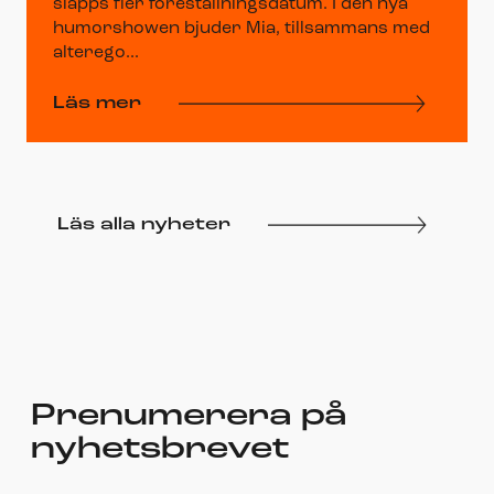
släpps fler föreställningsdatum. I den nya
humorshowen bjuder Mia, tillsammans med
alterego...
Läs mer
Läs alla nyheter
Prenumerera på
nyhetsbrevet