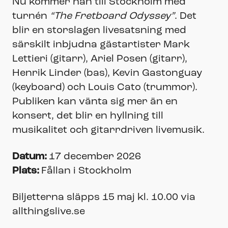
Nu kommer han till Stockholm med
turnén
“The Fretboard Odyssey”
. Det
blir en storslagen livesatsning med
särskilt inbjudna gästartister Mark
Lettieri (gitarr), Ariel Posen (gitarr),
Henrik Linder (bas), Kevin Gastonguay
(keyboard) och Louis Cato (trummor).
Publiken kan vänta sig mer än en
konsert, det blir en hyllning till
musikalitet och gitarrdriven livemusik.
Datum:
17 december 2026
Plats:
Fållan i Stockholm
Biljetterna släpps 15 maj kl. 10.00 via
allthingslive.se