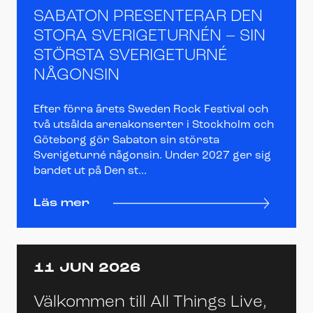
SABATON PRESENTERAR DEN
STORA SVERIGETURNÉN – SIN
STÖRSTA SVERIGETURNÉ
NÅGONSIN
Efter förra årets Sweden Rock Festival och
två utsålda arenakonserter i Stockholm och
Göteborg gör Sabaton sin största
Sverigeturné någonsin. Under 2027 ger sig
bandet ut på Den st...
Läs mer
11 JUN 2026
Välkommen till All Things Live,