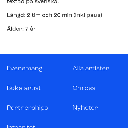
textad på svenska.
Längd: 2 tim och 20 min (inkl paus)
Ålder: 7 år
Evenemang
Alla artister
Boka artist
Om oss
Partnerships
Nyheter
Integritet