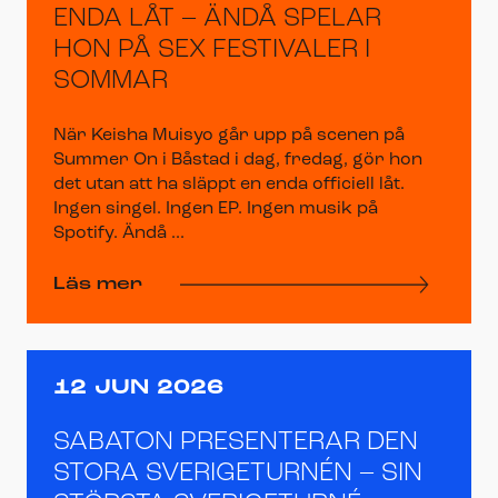
ENDA LÅT – ÄNDÅ SPELAR
HON PÅ SEX FESTIVALER I
SOMMAR
När Keisha Muisyo går upp på scenen på
Summer On i Båstad i dag, fredag, gör hon
det utan att ha släppt en enda officiell låt.
Ingen singel. Ingen EP. Ingen musik på
Spotify. Ändå ...
Läs mer
12 JUN 2026
SABATON PRESENTERAR DEN
STORA SVERIGETURNÉN – SIN