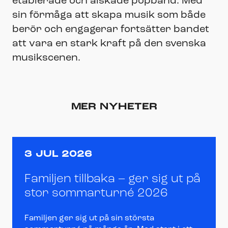
etablerade och älskade popband. Med
sin förmåga att skapa musik som både
berör och engagerar fortsätter bandet
att vara en stark kraft på den svenska
musikscenen.
MER NYHETER
3 JUL 2026
Familjen tillbaka – ger sig ut på
stor sommarturné 2026
Familjen ger sig ut på sin största