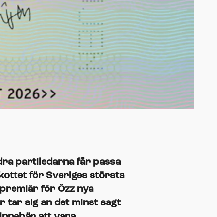
ra partiledarna får passa
kottet för Sveriges största
premiär för Özz nya
tar sig an det minst sagt
 innebär att vara