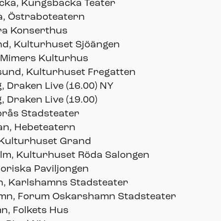
cka, Kungsbacka Teater
a, Östraboteatern
ra Konserthus
d, Kulturhuset Sjöängen
 Mimers Kulturhus
und, Kulturhuset Fregatten
 Draken Live (16.00) NY
 Draken Live (19.00)
orås Stadsteater
an, Hebeteatern
 Kulturhuset Grand
lm, Kulturhuset Röda Salongen
riska Paviljongen
, Karlshamns Stadsteater
mn, Forum Oskarshamn Stadsteater
, Folkets Hus