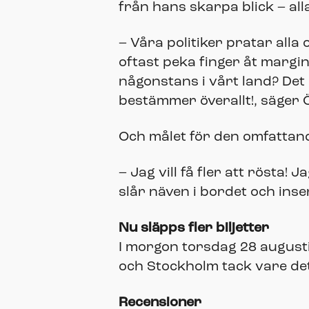
från hans skarpa blick – al
– Våra politiker pratar alla 
oftast peka finger åt margi
någonstans i vårt land? Det
bestämmer överallt!, säger 
Och målet för den omfattand
– Jag vill få fler att rösta!
slår näven i bordet och inse
Nu släpps fler biljetter
I morgon torsdag 28 augusti s
och Stockholm tack vare det
Recensioner