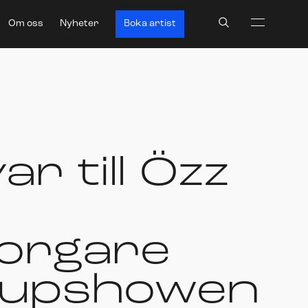
Search
Om oss
Nyheter
Boka artist
r till Özz
orgare
ndupshowen