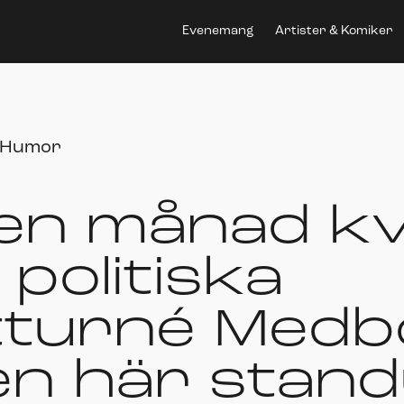
Evenemang
Artister & Komiker
Humor
en månad kva
politiska
turné Medb
Den här sta