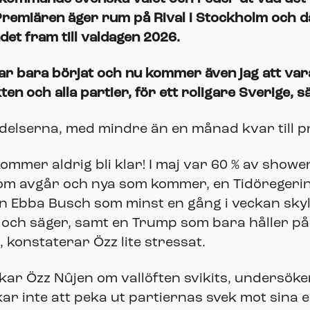
Premiären äger rum på Rival i Stockholm och d
det fram till valdagen 2026.
ar bara börjat och nu kommer även jag att var
 och alla partier, för ett roligare Sverige, s
delserna, med mindre än en månad kvar till 
mer aldrig bli klar! I maj var 60 % av showen
m avgår och nya som kommer, en Tidöregering
n Ebba Busch som minst en gång i veckan skylle
t och säger, samt en Trump som bara håller på 
 konstaterar Özz lite stressat.
ar Özz Nûjen om vallöften svikits, undersöker 
kar inte att peka ut partiernas svek mot sina 