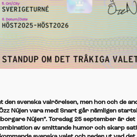
t den svenska valrörelsen, men hon och de and
Özz Nûjen vara med! Snart går nämligen starts
borgare Nûjen”. Torsdag 25 september är det 
bination av smittande humor och skarp satir 
et kommande svenska valet och reder ut vad det