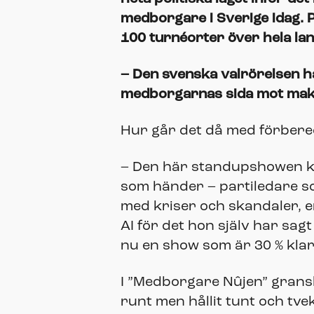
medborgare i Sverige idag. 
100 turnéorter över hela lan
– Den svenska valrörelsen h
medborgarnas sida mot makten
Hur går det då med förbere
– Den här standupshowen kom
som händer – partiledare so
med kriser och skandaler, e
AI för det hon själv har sag
nu en show som är 30 % klar,
I ”Medborgare Nûjen” gransk
runt men hållit tunt och tve