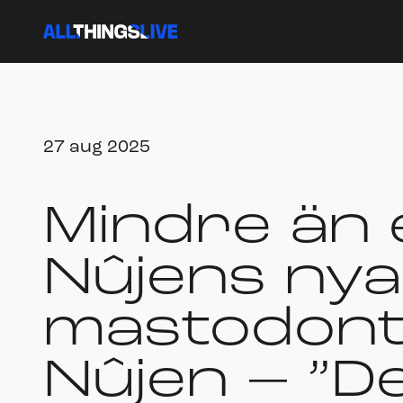
27 aug 2025
Mindre än 
Nûjens nya 
mastodont
Nûjen – ”