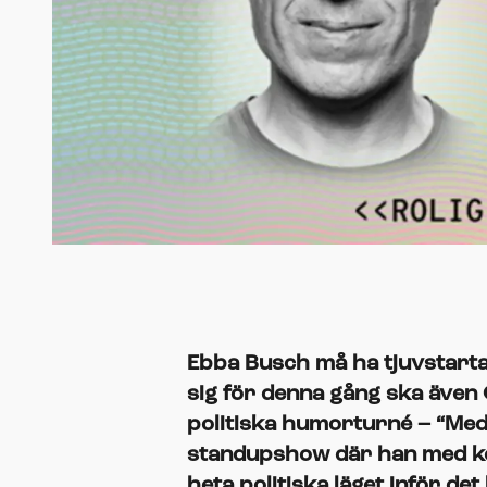
Ebba Busch må ha tjuvstarta
sig för denna gång ska även 
politiska humorturné – “Med
standupshow där han med kom
heta politiska läget inför d