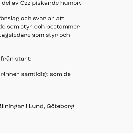
a del av Özz piskande humor.
 förslag och svar är att
e de som styr och bestämmer
etagsledare som styr och
från start:
et rinner samtidigt som de
tällningar i Lund, Göteborg