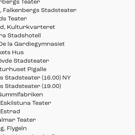
rbergs Teater
, Falkenbergs Stadsteater
ds Teater
d, Kulturkvarteret
ra Stadshotell
 De la Gardiegymnasiet
kets Hus
övde Stadsteater
turhuset Pigalle
 Stadsteater (16.00) NY
 Stadsteater (19.00)
Gummifabriken
 Eskilstuna Teater
 Estrad
almar Teater
, Flygeln