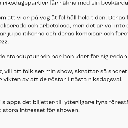
la riksdagspartier får räkna med sin beskärd
om att vi är på väg åt fel håll hela tiden. Deras
naliserade och arbetslösa, men det är väl int
 är ju politikerna och deras kompisar och för
Özz.
e standupturnén har han klart för sig redan 
 Jag vill att folk ser min show, skrattar så snor
r vikten av att de röstar i nästa riksdagsval.
läpps det biljetter till ytterligare fyra föres
 stora intresset för showen.