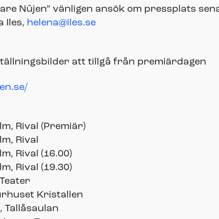
re Nûjen” vänligen ansök om pressplats senas
 Iles,
helena@iles.se
ällningsbilder att tillgå från premiärdagen
en.se/
m, Rival (Premiär)
m, Rival
, Rival (16.00)
, Rival (19.30)
 Teater
rhuset Kristallen
 Tallåsaulan