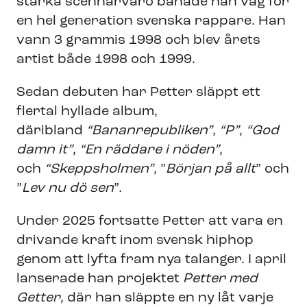
starka scennärvaro banade han väg för
en hel generation svenska rappare. Han
vann 3 grammis 1998 och blev årets
artist både 1998 och 1999.
Sedan debuten har Petter släppt ett
flertal hyllade album,
däribland
“Bananrepubliken”
,
“P”
,
“God
damn it”
,
“En räddare i nöden”
,
och
“Skeppsholmen”
, ”
Början på allt
” och
”
Lev nu dö sen
”.
Under 2025 fortsatte Petter att vara en
drivande kraft inom svensk hiphop
genom att lyfta fram nya talanger. I april
lanserade han projektet
Petter med
Getter
, där han släppte en ny låt varje