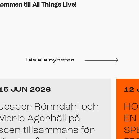
ommen till All Things Live!
Läs alla nyheter
15 JUN 2026
12 
Jesper Rönndahl och
HO
Marie Agerhäll på
EN
scen tillsammans för
SP