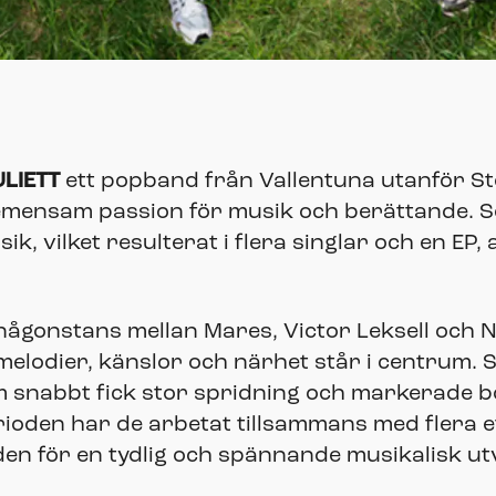
ULIETT
ett popband från Vallentuna utanför S
ensam passion för musik och berättande. Se
, vilket resulterat i flera singlar och en EP, 
 någonstans mellan Mares, Victor Leksell och 
 melodier, känslor och närhet står i centrum
m snabbt fick stor spridning och markerade bör
ioden har de arbetat tillsammans med flera 
nden för en tydlig och spännande musikalisk ut