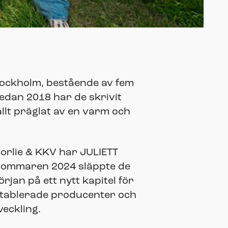
tockholm, bestående av fem
dan 2018 har de skrivit
allt präglat av en varm och
Norlie & KKV har JULIETT
. Sommaren 2024 släppte de
jan på ett nytt kapitel för
etablerade producenter och
veckling.