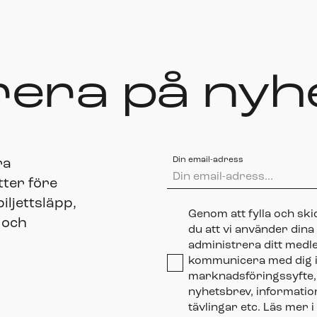
era på nyh
Din email-adress
ra
tter före
ljettsläpp,
Genom att fylla och sk
 och
du att vi använder dina
administrera ditt medl
kommunicera med dig i
marknadsföringssyfte, 
nyhetsbrev, informat
tävlingar etc. Läs mer i