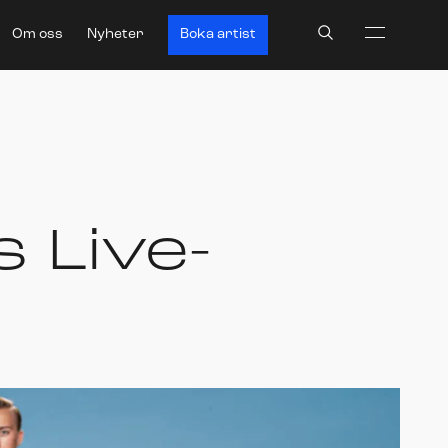
Search
Om oss
Nyheter
Boka artist
s Live-