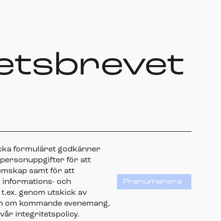
etsbrevet
icka formuläret godkänner
 personuppgifter för att
emskap samt för att
 informations- och
Prenumerera
t.ex. genom utskick av
ion om kommande evenemang,
 vår integritetspolicy.