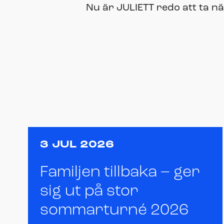
Nu är JULIETT redo att ta nä
3 JUL 2026
Familjen tillbaka – ger
sig ut på stor
sommarturné 2026