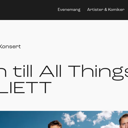
Evenemang
Artister & Komiker
Konsert
ill All Thing
ULIETT