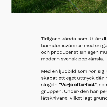
Tidigare kända som J1 är
J
barndomsvänner med en gem
och producerat sin egen musik
modern svensk popkänsla.
Med en ljudbild som rör sig
skapat ett eget uttryck där
singeln
”Varje efterfest”
, so
gruppen. Under den här per
låtskrivare, vilket lagt gru