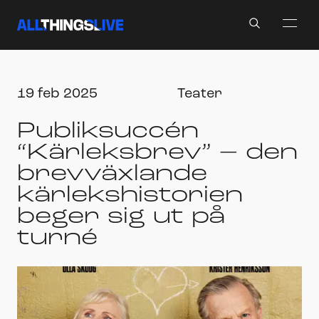
Search
19 feb 2025
Teater
Publiksuccén
“Kärleksbrev” – den
brevväxlande
kärlekshistorien
beger sig ut på
turné