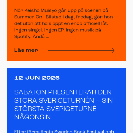
När Keisha Muisyo går upp på scenen på
Summer On i Båstad i dag, fredag, gör hon
det utan att ha släppt en enda officiell låt.
Ingen singel. Ingen EP. Ingen musik på
Spotify. Ändå ...
Läs mer
12 JUN 2026
SABATON PRESENTERAR DEN
STORA SVERIGETURNÉN – SIN
STÖRSTA SVERIGETURNÉ
NÅGONSIN
Efter förra årets Sweden Rock Festival och