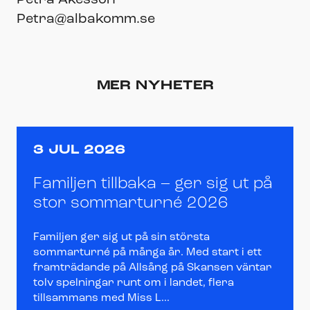
Petra Åkesson
Petra@albakomm.se
MER NYHETER
3 JUL 2026
Familjen tillbaka – ger sig ut på
stor sommarturné 2026
Familjen ger sig ut på sin största
sommarturné på många år. Med start i ett
framträdande på Allsång på Skansen väntar
tolv spelningar runt om i landet, flera
tillsammans med Miss L...