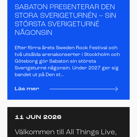
SABATON PRESENTERAR DEN
STORA SVERIGETURNÉN – SIN
STÖRSTA SVERIGETURNÉ
NÅGONSIN
Efter förra årets Sweden Rock Festival och
två utsålda arenakonserter i Stockholm och
Göteborg gör Sabaton sin största
Sverigeturné någonsin. Under 2027 ger sig
bandet ut på Den st...
Läs mer
11 JUN 2026
Välkommen till All Things Live,