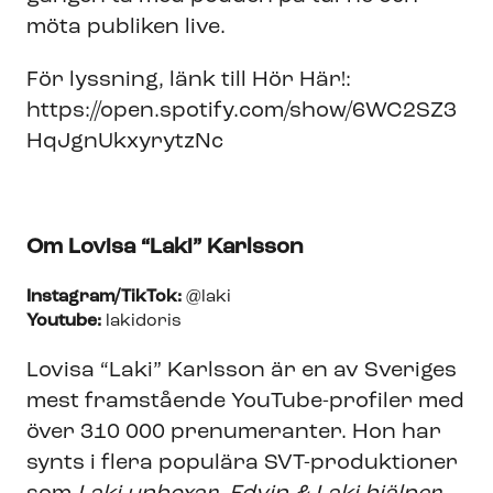
möta publiken live.
För lyssning, länk till Hör Här!:
https://open.spotify.com/show/6WC2SZ3
HqJgnUkxyrytzNc
Om Lovisa “Laki” Karlsson
Instagram/TikTok:
@laki
Youtube:
lakidoris
Lovisa “Laki” Karlsson är en av Sveriges
mest framstående YouTube-profiler med
över 310 000 prenumeranter. Hon har
synts i flera populära SVT-produktioner