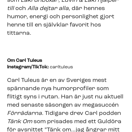
som
Laki unboxar
,
Edvin & Laki hjälper
till
och
Alla dejtar alla
, där hennes
humor, energi och personlighet gjort
henne till en självklar favorit hos
tittarna.
Om Carl Tuleus
Instagram/TikTok:
carltuleus
Carl Tuleus är en av Sveriges mest
spännande nya humorprofiler som
flitigt syns i rutan. Han är just nu aktuell
med senaste säsongen av megasuccén
Förrädarna.
Tidigare drev Carl podden
Tänk Om
som prisades med ett Guldöra
för avsnittet ”Tänk om…jag ångrar mitt