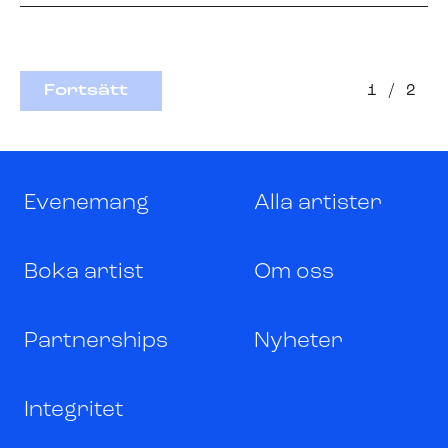
Fortsätt
1
/
2
Evenemang
Alla artister
Boka artist
Om oss
Partnerships
Nyheter
Integritet