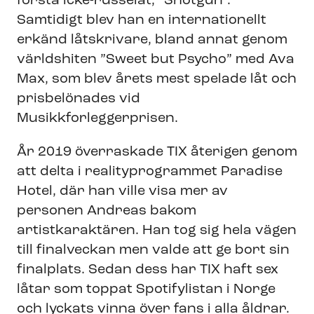
första icke-russelåt, ”Shotgun”.
Samtidigt blev han en internationellt
erkänd låtskrivare, bland annat genom
världshiten ”Sweet but Psycho” med Ava
Max, som blev årets mest spelade låt och
prisbelönades vid
Musikkforleggerprisen.
År 2019 överraskade TIX återigen genom
att delta i realityprogrammet Paradise
Hotel, där han ville visa mer av
personen Andreas bakom
artistkaraktären. Han tog sig hela vägen
till finalveckan men valde att ge bort sin
finalplats. Sedan dess har TIX haft sex
låtar som toppat Spotifylistan i Norge
och lyckats vinna över fans i alla åldrar.