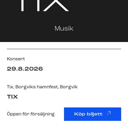
TIX
Musik
Konsert
29.8.2026
Tix
,
Borgviks hamnfest
, Borgvik
TIX
Öppen för försäljning
Köp biljett