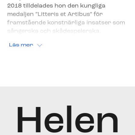
2018 tilldelades hon den kungliga
medaljen ”Litteris et Artibus” för
framstående konstnärliga insatser som
sångerska och skådespelerska.
Läs mer
Helen