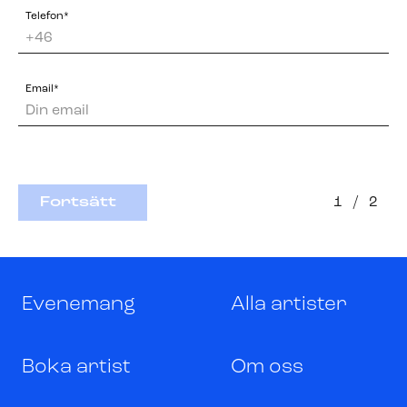
Telefon*
Email*
Fortsätt
1
/
2
Evenemang
Alla artister
Boka artist
Om oss