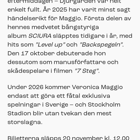
eftermiddagen – Djurgården var helt
enkelt fullt. År 2025 har varit minst sagt
händelserikt för Maggio. Första delen av
hennes medvetet bångstyriga
album
SCIURA
släpptes tidigare i år, med
hits som
”Level up”
och
”Backspegeln”
.
Den 17 oktober debuterade hon
dessutom som manusförfattare och
skådespelare i filmen
”7 Steg”
.
Under 2026 kommer Veronica Maggio
endast att göra ett fåtal exklusiva
spelningar i Sverige – och Stockholm
Stadion blir utan tvekan den mest
storslagna.
Biljetterna släpps 20 november kl. 12.00