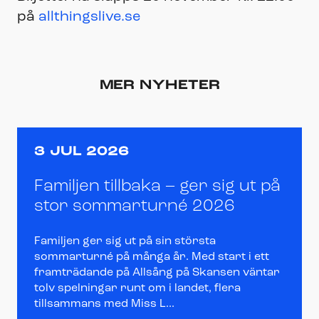
på
allthingslive.se
MER NYHETER
3 JUL 2026
Familjen tillbaka – ger sig ut på
stor sommarturné 2026
Familjen ger sig ut på sin största
sommarturné på många år. Med start i ett
framträdande på Allsång på Skansen väntar
tolv spelningar runt om i landet, flera
tillsammans med Miss L...