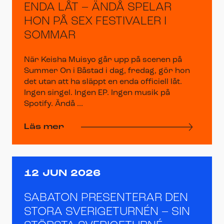
ENDA LÅT – ÄNDÅ SPELAR
HON PÅ SEX FESTIVALER I
SOMMAR
När Keisha Muisyo går upp på scenen på
Summer On i Båstad i dag, fredag, gör hon
det utan att ha släppt en enda officiell låt.
Ingen singel. Ingen EP. Ingen musik på
Spotify. Ändå ...
Läs mer
12 JUN 2026
SABATON PRESENTERAR DEN
STORA SVERIGETURNÉN – SIN