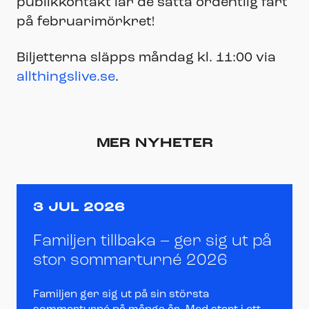
publikkontakt lär de sätta ordentlig fart
på februarimörkret!
Biljetterna släpps måndag kl. 11:00 via
allthingslive.se
.
MER NYHETER
3 JUL 2026
Familjen tillbaka – ger sig ut på
stor sommarturné 2026
Familjen ger sig ut på sin största