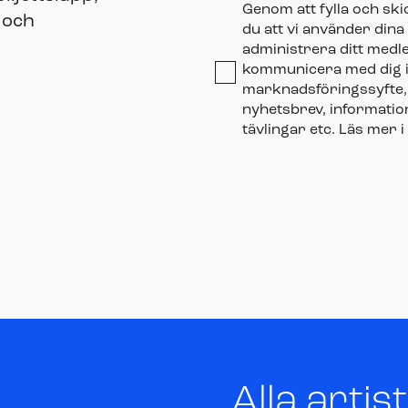
Genom att fylla och sk
 och
du att vi använder dina
administrera ditt medl
kommunicera med dig i
marknadsföringssyfte, 
nyhetsbrev, informat
tävlingar etc. Läs mer i
Alla artis