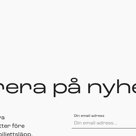
era på nyh
Din email-adress
ra
tter före
ljettsläpp,