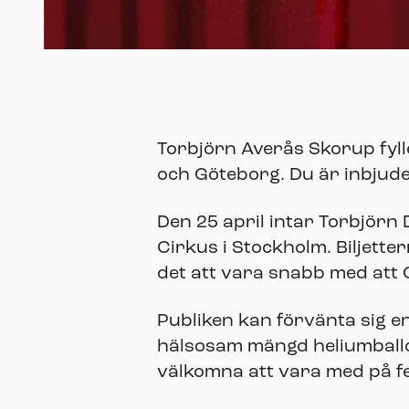
Torbjörn Averås Skorup fylle
och Göteborg. Du är inbjuden 
Den 25 april intar Torbjörn 
Cirkus i Stockholm. Biljette
det att vara snabb med att 
Publiken kan förvänta sig e
hälsosam mängd heliumballon
välkomna att vara med på f