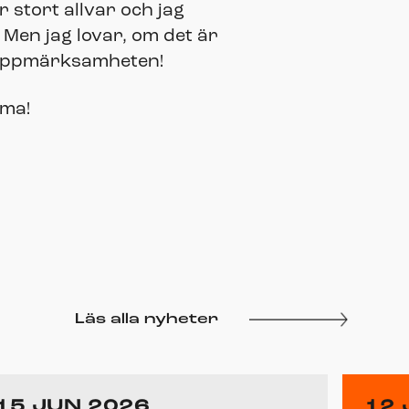
 stort allvar och jag
 Men jag lovar, om det är
v uppmärksamheten!
mma!
Läs alla nyheter
15 JUN 2026
12 