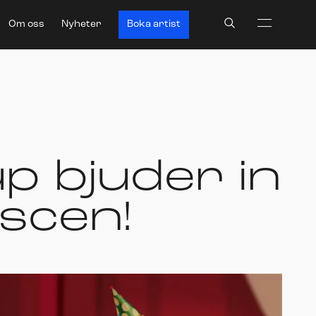
Search
Om oss
Nyheter
Boka artist
p bjuder in
 scen!