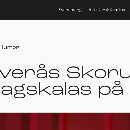
Evenemang
Artister & Komiker
Humor
verås Skoru
edagskalas på