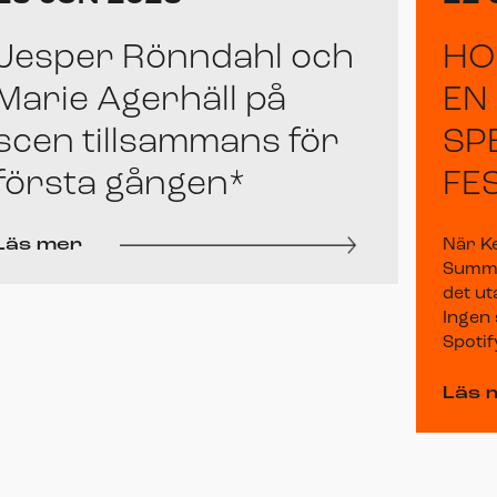
Jesper Rönndahl och
HO
Marie Agerhäll på
EN
scen tillsammans för
SP
första gången*
FE
Läs mer
När K
Summer
det ut
Ingen 
Spotify
Läs 