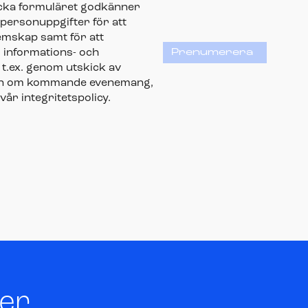
icka formuläret godkänner
 personuppgifter för att
emskap samt för att
 informations- och
Prenumerera
t.ex. genom utskick av
ion om kommande evenemang,
 vår integritetspolicy.
ter