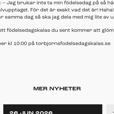
 – Jag brukar inte ta min födelsedag på så här
älvupptaget. För det är exakt vad det är! Haha!
 år samma dag så ska jag dela med mig lite a
ill ett födelsedagskalas du sent kommer att glö
ober kl 10:00 på torbjornsfodelsedagskalas.se
MER NYHETER
26 JUN 2026