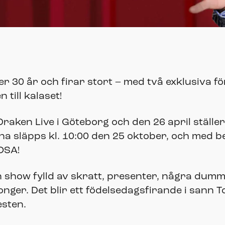
r 30 år och firar stort – med två exklusiva f
till kalaset!
Draken Live i Göteborg och den 26 april ställer
rna släpps kl. 10:00 den 25 oktober, och med b
OSA!
n show fylld av skratt, presenter, några dumma
ger. Det blir ett födelsedagsfirande i sann T
esten.