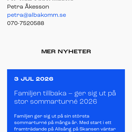
Petra Åkesson
petra@albakomm.se
070-7520588
MER NYHETER
3 JUL 2026
Familjen tillbaka – ger sig ut på
stor sommarturné 2026
Familjen ger sig ut på sin största
sommarturné på många år. Med start i ett
framträdande på Allsång på Skansen väntar