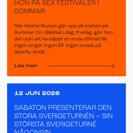
HON PÅ SEX FESTIVALER I
SOMMAR
När Keisha Muisyo går upp på scenen på
Summer On i Båstad i dag, fredag, gör hon
det utan att ha släppt en enda officiell låt.
Ingen singel. Ingen EP. Ingen musik på
Spotify. Ändå ...
Läs mer
12 JUN 2026
SABATON PRESENTERAR DEN
STORA SVERIGETURNÉN – SIN
STÖRSTA SVERIGETURNÉ