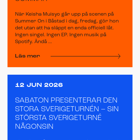
När Keisha Muisyo går upp på scenen på
Summer On i Båstad i dag, fredag, gör hon
det utan att ha släppt en enda officiell låt.
Ingen singel. Ingen EP. Ingen musik på
Spotify. Ändå ...
Läs mer
12 JUN 2026
SABATON PRESENTERAR DEN
STORA SVERIGETURNÉN – SIN
STÖRSTA SVERIGETURNÉ
NÅGONSIN