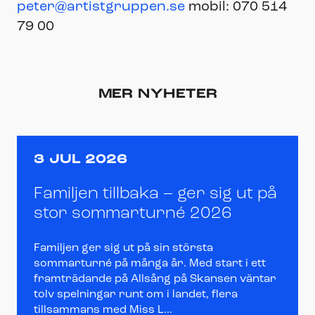
peter@artistgruppen.se
mobil: 070 514
79 00
MER NYHETER
3 JUL 2026
Familjen tillbaka – ger sig ut på
stor sommarturné 2026
Familjen ger sig ut på sin största
sommarturné på många år. Med start i ett
framträdande på Allsång på Skansen väntar
tolv spelningar runt om i landet, flera
tillsammans med Miss L...