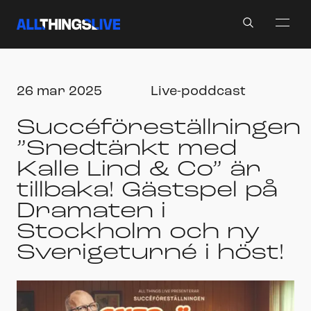
Search
26 mar 2025
Live-poddcast
Succéföreställningen
”Snedtänkt med
Kalle Lind & Co” är
tillbaka! Gästspel på
Dramaten i
Stockholm och ny
Sverigeturné i höst!