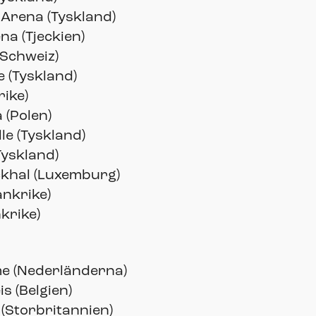
 Arena (Tyskland)
a (Tjeckien)
(Schweiz)
 (Tyskland)
rike)
(Polen)
le (Tyskland)
Tyskland)
ckhal (Luxemburg)
ankrike)
krike)
e (Nederländerna)
 (Belgien)
(Storbritannien)