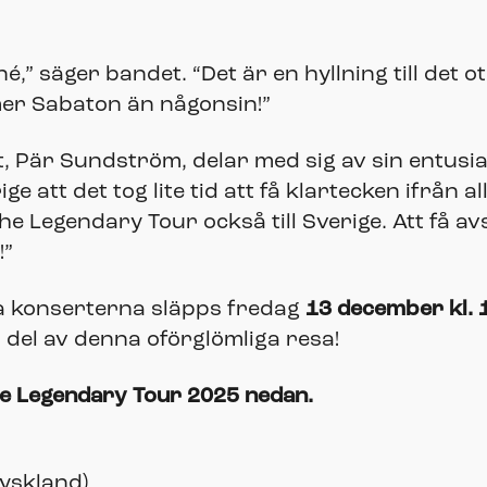
é,” säger bandet. “Det är en hyllning till det o
mer Sabaton än någonsin!”
, Pär Sundström, delar med sig av sin entusi
e att det tog lite tid att få klartecken ifrån 
The Legendary Tour också till Sverige. Att få a
!”
ska konserterna släpps fredag
13 december kl. 
n del av denna oförglömliga resa!
he Legendary Tour 2025 nedan.
yskland)