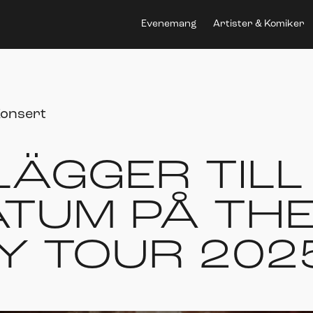
Evenemang
Artister & Komiker
onsert
ÄGGER TILL
ATUM PÅ TH
Y TOUR 202