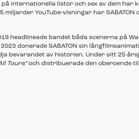
på internationella listor och sex av dem har kl
,5 miljarder YouTube-visningar har SABATON c
2019 headlineade bandet båda scenerna på Wa
r 2023 donerade SABATON sin långfilmsanimatio
a bevarandet av historien. Under sitt 25-års
All Tours”
och distribuerade den oberoende till