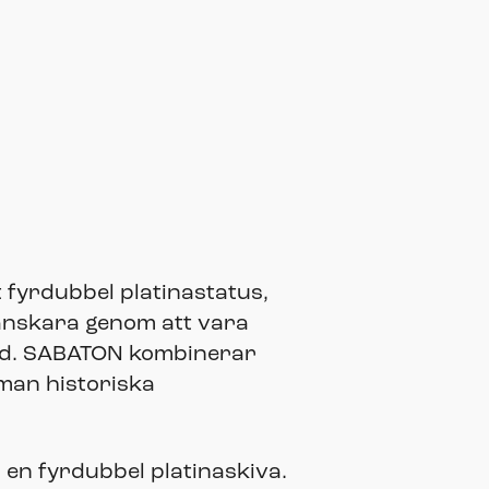
fyrdubbel platinastatus,
 fanskara genom att vara
and. SABATON kombinerar
man historiska
h en fyrdubbel platinaskiva.