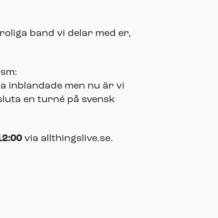
troliga band vi delar med er,
asm:
alla inblandade men nu är vi
vsluta en turné på svensk
12:00
via allthingslive.se.