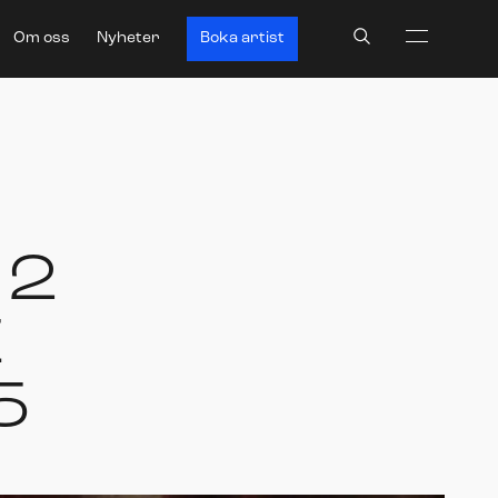
Search
Om oss
Nyheter
Boka artist
 2
E
5