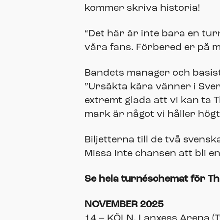
kommer skriva historia!
“Det här är inte bara en turn
våra fans. Förbered er på 
Bandets manager och basist
”Ursäkta kära vänner i Sverig
extremt glada att vi kan ta 
mark är något vi håller högt
Biljetterna till de två sven
Missa inte chansen att bli e
Se hela turnéschemat för T
NOVEMBER 2025
14 – KÖLN, Lanxess Arena (T