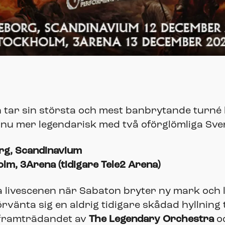
 tar sin största och mest banbrytande turné hi
nnu mer legendarisk med två oförglömliga Sve
rg, Scandinavium
m, 3Arena (tidigare Tele2 Arena)
livescenen när Sabaton bryter ny mark och 
förvänta sig en aldrig tidigare skådad hyllning
utframträdandet av
The Legendary Orchestra
o