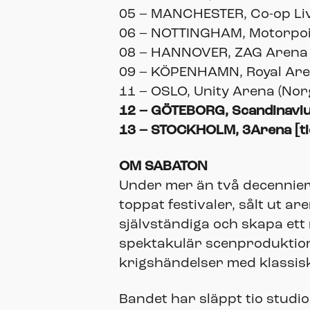
05 – MANCHESTER, Co-op Liv
06 – NOTTINGHAM, Motorpoin
08 – HANNOVER, ZAG Arena 
09 – KÖPENHAMN, Royal Are
11 – OSLO, Unity Arena (Nor
12 – GÖTEBORG, Scandinaviu
13 – STOCKHOLM, 3Arena [tid
OM SABATON
Under mer än två decennier
toppat festivaler, sålt ut a
självständiga och skapa et
spektakulär scenproduktio
krigshändelser med klassisk
Bandet har släppt tio studio