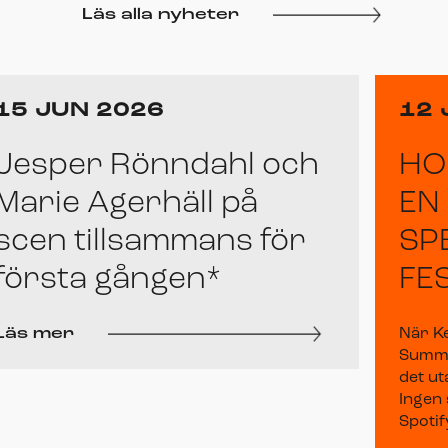
Läs alla nyheter
15 JUN 2026
12 
Jesper Rönndahl och
HO
Marie Agerhäll på
EN
scen tillsammans för
SP
första gången*
FE
Läs mer
När K
Summer
det ut
Ingen 
Spotify