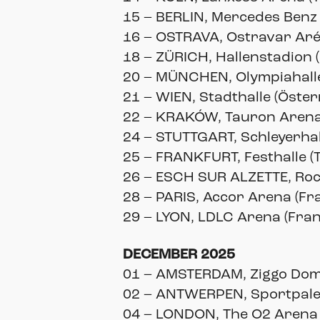
15 – BERLIN, Mercedes Benz
16 – OSTRAVA, Ostravar Arén
18 – ZÜRICH, Hallenstadion 
20 – MÜNCHEN, Olympiahalle
21 – WIEN, Stadthalle (Öster
22 – KRAKÓW, Tauron Arena 
24 – STUTTGART, Schleyerhal
25 – FRANKFURT, Festhalle (
26 – ESCH SUR ALZETTE, Ro
28 – PARIS, Accor Arena (Fr
29 – LYON, LDLC Arena (Fran
DECEMBER 2025
01 – AMSTERDAM, Ziggo Dom
02 – ANTWERPEN, Sportpaleis
04 – LONDON, The O2 Arena 