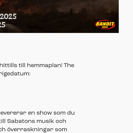
ttills till hemmaplan! The
rigedatum:
levererar en show som du
 till Sabatons musik och
ch överraskningar som