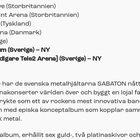
e (Storbritannien)
t Arena (Storbritannien)
(Tyskland)
na (Danmark)
ge)
m (Sverige) –
NY
igare Tele2 Arena] (Sverige)
– NY
 har de svenska metalhjältarna SABATON nått 
renakonserter världen över och byggt en lojal
t rykte som ett av rockens mest innovativa b
n med episka konceptalbum som kopplar sam
 metal.
album, erhållit sex guld-, två platinaskivor oc