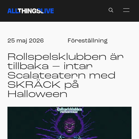
Search
25 maj 2026
Föreställning
Rollspelsklubben är
tillbaka – intar
Scalateatern med
SKRÄCK på
Halloween