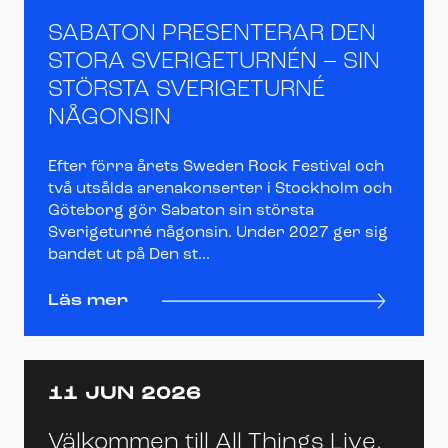
SABATON PRESENTERAR DEN
STORA SVERIGETURNÉN – SIN
STÖRSTA SVERIGETURNÉ
NÅGONSIN
Efter förra årets Sweden Rock Festival och
två utsålda arenakonserter i Stockholm och
Göteborg gör Sabaton sin största
Sverigeturné någonsin. Under 2027 ger sig
bandet ut på Den st...
Läs mer
11 JUN 2026
Välkommen till All Things Live,