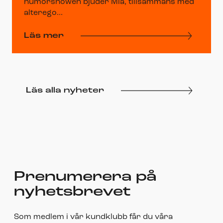
humorshowen bjuder Mia, tillsammans med
alterego...
Läs mer
Läs alla nyheter
Prenumerera på
nyhetsbrevet
Som medlem i vår kundklubb får du våra