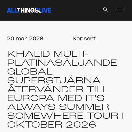
Search
20 mar 2026
Konsert
KHALID MULTI-
PLATINASÄLJANDE
GLOBAL
SUPERSTJÄRNA
ÅTERVÄNDER TILL
EUROPA MED IT’S
ALWAYS SUMMER
SOMEWHERE TOUR I
OKTOBER 2026