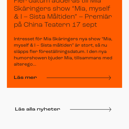
Fler datum adderas till Mia
Skäringers show “Mia, myself
& I – Sista Måltiden” – Premiär
på China Teatern 17 sept
Intresset för Mia Skäringers nya show “Mia,
myself & I – Sista måltiden” är stort, så nu
släpps fler föreställningsdatum. I den nya
humorshowen bjuder Mia, tillsammans med
alterego...
Läs mer
Läs alla nyheter