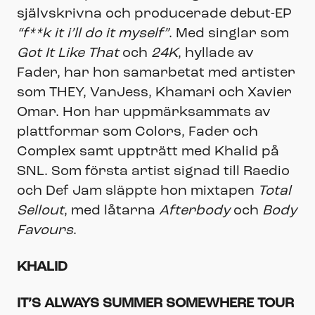
självskrivna och producerade debut-EP
“f**k it i’ll do it myself”
. Med singlar som
Got It Like That
och
24K
, hyllade av
Fader, har hon samarbetat med artister
som THEY, VanJess, Khamari och Xavier
Omar. Hon har uppmärksammats av
plattformar som Colors, Fader och
Complex samt uppträtt med Khalid på
SNL. Som första artist signad till Raedio
och Def Jam släppte hon mixtapen
Total
Sellout
, med låtarna
Afterbody
och
Body
Favours
.
KHALID
IT’S ALWAYS SUMMER SOMEWHERE TOUR