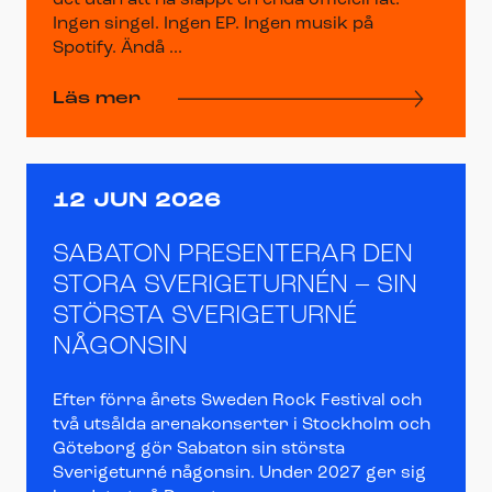
det utan att ha släppt en enda officiell låt.
Ingen singel. Ingen EP. Ingen musik på
Spotify. Ändå ...
Läs mer
12 JUN 2026
SABATON PRESENTERAR DEN
STORA SVERIGETURNÉN – SIN
STÖRSTA SVERIGETURNÉ
NÅGONSIN
Efter förra årets Sweden Rock Festival och
två utsålda arenakonserter i Stockholm och
Göteborg gör Sabaton sin största
Sverigeturné någonsin. Under 2027 ger sig