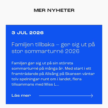
MER NYHETER
3 JUL 2026
Familjen tillbaka – ger sig ut på
stor sommarturné 2026
Familjen ger sig ut på sin största
sommarturné på många år. Med start i ett
framträdande på Allsång på Skansen väntar
tolv spelningar runt om i landet, flera
tillsammans med Miss L...
Läs mer