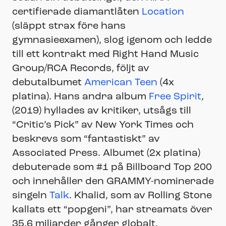
certifierade diamantlåten
Location
(släppt strax före hans
gymnasieexamen), slog igenom och ledde
till ett kontrakt med Right Hand Music
Group/RCA Records, följt av
debutalbumet
American Teen
(4x
platina). Hans andra album
Free Spirit
,
(2019) hyllades av kritiker, utsågs till
“Critic’s Pick” av New York Times och
beskrevs som “fantastiskt” av
Associated Press. Albumet (2x platina)
debuterade som #1 på Billboard Top 200
och innehåller den GRAMMY-nominerade
singeln
Talk
. Khalid, som av Rolling Stone
kallats ett “popgeni”, har streamats över
35,6 miljarder gånger globalt,