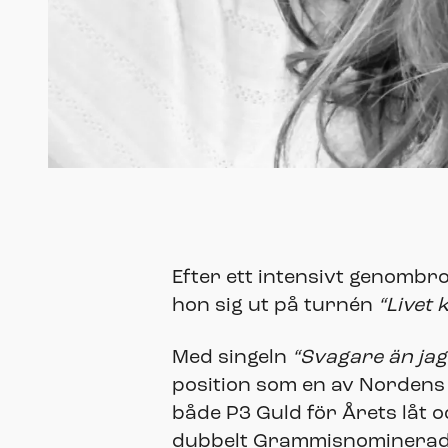
Efter ett intensivt genombr
hon sig ut på turnén
“Livet 
Med singeln
“Svagare än jag
position som en av Nordens 
både P3 Guld för Årets låt 
dubbelt Grammisnominerad i