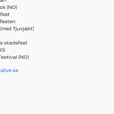
ran
ck (NO)
fest
afesten
(med Tjuvjakt)
s stadsfest
NO)
estival (NO)
gslive.se