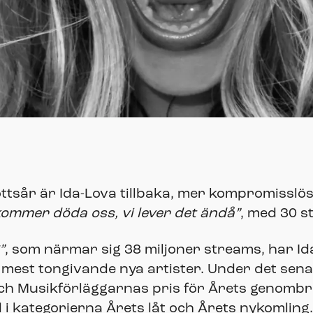
ottsår är Ida-Lova tillbaka, mer kompromisslö
kommer döda oss, vi lever det ändå”
, med 30 s
”
, som närmar sig 38 miljoner streams, har I
mest tongivande nya artister. Under det senas
och Musikförläggarnas pris för Årets genombr
 kategorierna Årets låt och Årets nykomling.