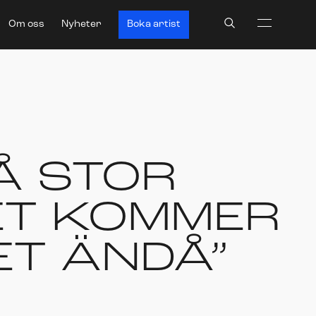
Search
Om oss
Nyheter
Boka artist
PÅ STOR
ET KOMMER
ET ÄNDÅ”