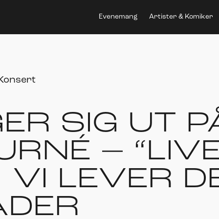
Evenemang
Artister & Komiker
Konsert
GER SIG UT 
RNÉ – “LIV
 VI LEVER D
TÄDER