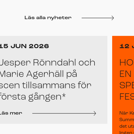
Läs alla nyheter
15 JUN 2026
12 
Jesper Rönndahl och
HO
Marie Agerhäll på
EN
scen tillsammans för
SP
första gången*
FE
Läs mer
När K
Summer
det ut
Ingen 