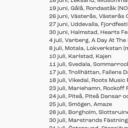
18 juni, Leksand, Midsomma
19 juni, Gålå, Rondaståk (NO
26 juni, Västerås, Västerås C
27 juni, Uddevalla, Fjordfest
30 juni, Halmstad, Hearts Fe
4 juli, Varberg, A Day At The
8 juli, Motala, Lokverkstan (
10 juli, Karlstad, Kajen
11 juli, Svedala, Sommarroc
17 juli, Trollhättan, Fallens 
18 juli, Vikedal, Roots Music 
23 juli, Mariehamn, Rockoff 
24 juli, Piteå, Piteå Dansar o
25 juli, Smögen, Amaze
28 juli, Borgholm, Slottsru
30 juli, Marstrands Fästning