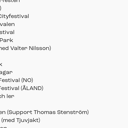
rfesten
)
ityfestival
ivalen
stival
 Park
med Valter Nilsson)
k
Dagar
Festival (NO)
Festival (ÅLAND)
ch ler
inen (Support Thomas Stenström)
 (med Tjuvjakt)