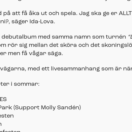
 på att få åka ut och spela. Jag ska ge er ALL
ni?, säger Ida-Lova.
sitt debutalbum med samma namn som turnén
“
om rör sig mellan det sköra och det skoningslö
er men få vågar säga.
 vägarna, med ett livesammanhang som är nära,
rter i sommar:
BES
Park (Support Molly Sandén)
esten
n