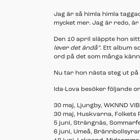
Jag är så himla himla taggad
mycket mer. Jag är redo, är 
Den 10 april släppte hon 
lever det ändå”
. Ett album s
ord på det som många känn
Nu tar hon nästa steg ut på
Ida-Lova besöker följande o
30 maj, Ljungby, WKNND VI
30 maj, Huskvarna, Folkets 
5 juni, Strängnäs, Sommarf
6 juni, Umeå, Brännbollsyra