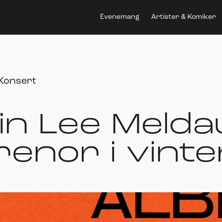
Evenemang
Artister & Komiker
Konsert
bin Lee Melda
enor i vinte