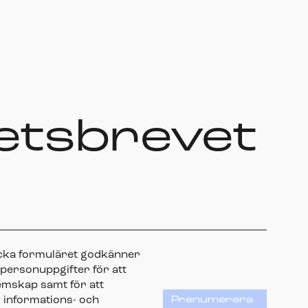
etsbrevet
icka formuläret godkänner
 personuppgifter för att
emskap samt för att
 informations- och
Prenumerera