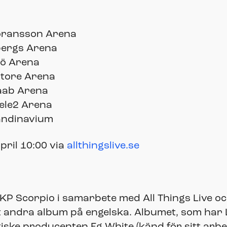
öransson Arena
bergs Arena
mö Arena
store Arena
aab Arena
ele2 Arena
andinavium
pril 10:00 via
allthingslive.se
KP Scorpio i samarbete med All Things Live 
itt andra album på engelska. Albumet, som har
iske producenten Eg White (känd för sitt arb