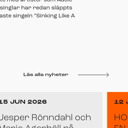
 singlar har redan släppts
aste singeln ”Sinking Like A
Läs alla nyheter
15 JUN 2026
12 
Jesper Rönndahl och
HO