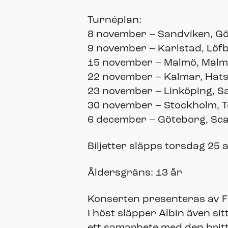
Turnéplan:
8 november – Sandviken, G
9 november – Karlstad, Löf
15 november – Malmö, Mal
22 november – Kalmar, Hat
23 november – Linköping, S
30 november – Stockholm, T
6 december – Göteborg, Sc
Biljetter släpps torsdag 25 a
Åldersgräns: 13 år
Konserten presenteras av F
I höst släpper Albin även s
ett samarbete med den britt