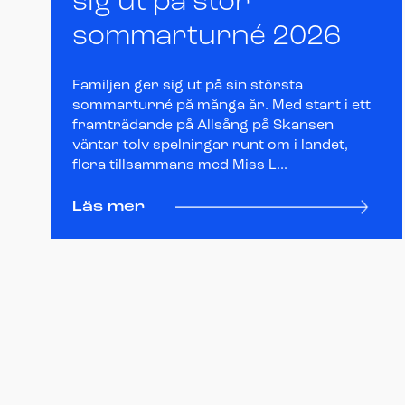
sig ut på stor
sommarturné 2026
Familjen ger sig ut på sin största
sommarturné på många år. Med start i ett
framträdande på Allsång på Skansen
väntar tolv spelningar runt om i landet,
flera tillsammans med Miss L...
Läs mer