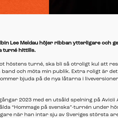
 Albin Lee Meldau höjer ribban ytterligare och g
 turné hittills.
 höstens turné, ska bli så otroligt kul att res
and och möta min publik. Extra roligt är det 
kommer bjuda på de nya låtarna i liveversioner
mgångar 2023 med en utsåld spelning på Avicii 
lda “Hommage på svenska”-turnén under höste
idigare när han intar sju av Sveriges största ar