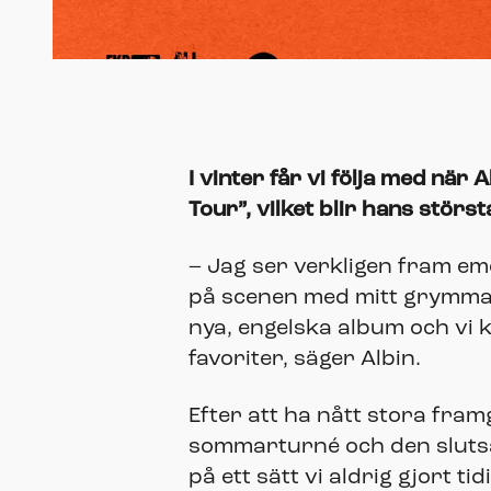
I vinter får vi följa med när
Tour”, vilket blir hans största
– Jag ser verkligen fram emot
på scenen med mitt grymma b
nya, engelska album och vi 
favoriter, säger Albin.
Efter att ha nått stora fra
sommarturné och den slutså
på ett sätt vi aldrig gjort t