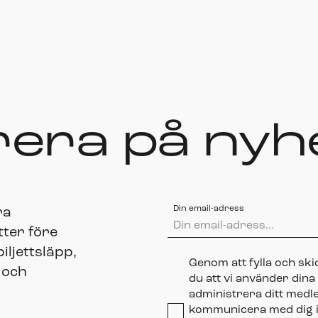
era på nyh
Din email-adress
ra
tter före
ljettsläpp,
Genom att fylla och sk
 och
du att vi använder dina
administrera ditt medl
kommunicera med dig i