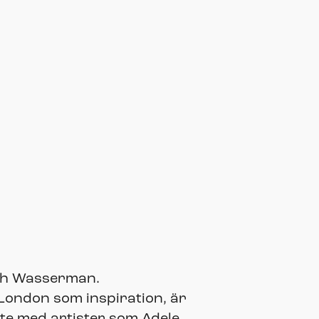
och Wasserman.
 London som inspiration, är
ete med artister som Adele