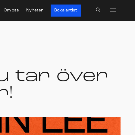
Search
Om oss
Nyheter
Boka artist
u tar över
r!