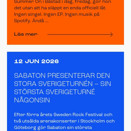
Summer On i Båstad i dag, fredag, gör hon
det utan att ha släppt en enda officiell låt.
Ingen singel. Ingen EP. Ingen musik på
Spotify. Ändå ...
Läs mer
12 JUN 2026
SABATON PRESENTERAR DEN
STORA SVERIGETURNÉN – SIN
STÖRSTA SVERIGETURNÉ
NÅGONSIN
Efter förra årets Sweden Rock Festival och
två utsålda arenakonserter i Stockholm och
Göteborg gör Sabaton sin största