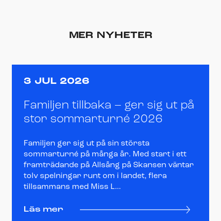
MER NYHETER
3 JUL 2026
Familjen tillbaka – ger sig ut på
stor sommarturné 2026
Familjen ger sig ut på sin största
sommarturné på många år. Med start i ett
framträdande på Allsång på Skansen väntar
tolv spelningar runt om i landet, flera
tillsammans med Miss L...
Läs mer