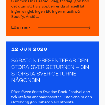
Summer On i Båstad i dag, fredag, gör hon
det utan att ha släppt en enda officiell låt.
Ingen singel. Ingen EP. Ingen musik på
Spotify. Ändå ...
Läs mer
12 JUN 2026
SABATON PRESENTERAR DEN
STORA SVERIGETURNÉN – SIN
STÖRSTA SVERIGETURNÉ
NÅGONSIN
Efter förra årets Sweden Rock Festival och
två utsålda arenakonserter i Stockholm och
Göteborg gör Sabaton sin största