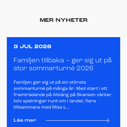
MER NYHETER
3 JUL 2026
Familjen tillbaka – ger sig ut på
stor sommarturné 2026
Familjen ger sig ut på sin största
sommarturné på många år. Med start i ett
framträdande på Allsång på Skansen väntar
tolv spelningar runt om i landet, flera
tillsammans med Miss L...
Läs mer