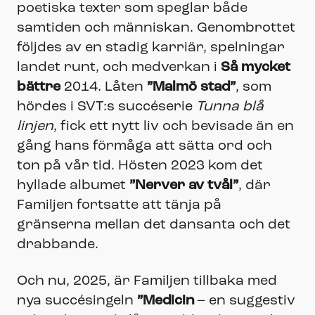
poetiska texter som speglar både
samtiden och människan. Genombrottet
följdes av en stadig karriär, spelningar
landet runt, och medverkan i
Så mycket
bättre
2014. Låten
”Malmö stad”
, som
hördes i SVT:s succéserie
Tunna blå
linjen
, fick ett nytt liv och bevisade än en
gång hans förmåga att sätta ord och
ton på vår tid. Hösten 2023 kom det
hyllade albumet
”Nerver av tvål”
, där
Familjen fortsatte att tänja på
gränserna mellan det dansanta och det
drabbande.
Och nu, 2025, är Familjen tillbaka med
nya succésingeln
”Medicin
– en suggestiv