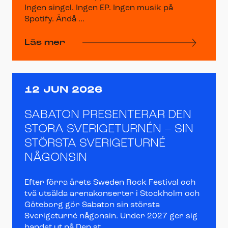
Ingen singel. Ingen EP. Ingen musik på
Spotify. Ändå ...
Läs mer
12 JUN 2026
SABATON PRESENTERAR DEN
STORA SVERIGETURNÉN – SIN
STÖRSTA SVERIGETURNÉ
NÅGONSIN
Efter förra årets Sweden Rock Festival och
två utsålda arenakonserter i Stockholm och
Göteborg gör Sabaton sin största
Sverigeturné någonsin. Under 2027 ger sig
bandet ut på Den st...