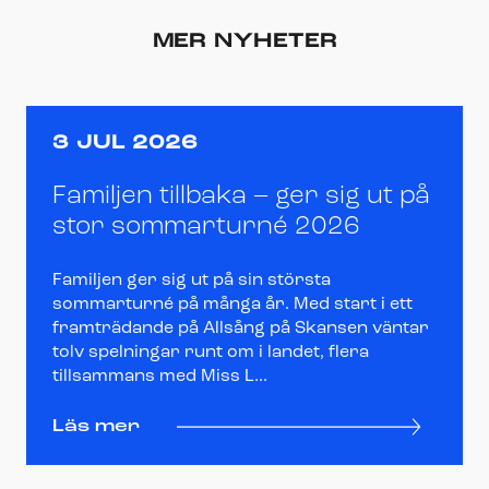
MER NYHETER
3 JUL 2026
Familjen tillbaka – ger sig ut på
stor sommarturné 2026
Familjen ger sig ut på sin största
sommarturné på många år. Med start i ett
framträdande på Allsång på Skansen väntar
tolv spelningar runt om i landet, flera
tillsammans med Miss L...
Läs mer