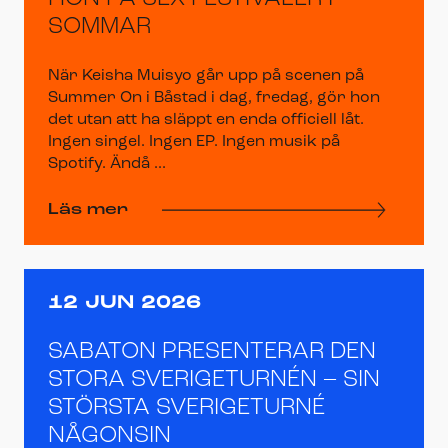
SOMMAR
När Keisha Muisyo går upp på scenen på
Summer On i Båstad i dag, fredag, gör hon
det utan att ha släppt en enda officiell låt.
Ingen singel. Ingen EP. Ingen musik på
Spotify. Ändå ...
Läs mer
12 JUN 2026
SABATON PRESENTERAR DEN
STORA SVERIGETURNÉN – SIN
STÖRSTA SVERIGETURNÉ
NÅGONSIN