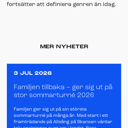
fortsätter att definiera genren än idag.
MER NYHETER
3 JUL 2026
Familjen tillbaka – ger sig ut på
stor sommarturné 2026
Familjen ger sig ut på sin största
sommarturné på många år. Med start i ett
framträdande på Allsång på Skansen väntar