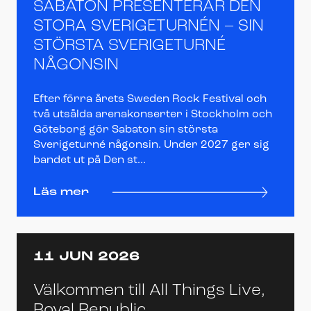
SABATON PRESENTERAR DEN
STORA SVERIGETURNÉN – SIN
STÖRSTA SVERIGETURNÉ
NÅGONSIN
Efter förra årets Sweden Rock Festival och
två utsålda arenakonserter i Stockholm och
Göteborg gör Sabaton sin största
Sverigeturné någonsin. Under 2027 ger sig
bandet ut på Den st...
Läs mer
11 JUN 2026
Välkommen till All Things Live,
Royal Republic