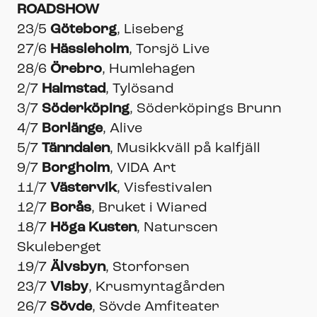
ROADSHOW
23/5
Göteborg
, Liseberg
27/6
Hässleholm
, Torsjö Live
28/6
Örebro
, Humlehagen
2/7
Halmstad
, Tylösand
3/7
Söderköping
, Söderköpings Brunn
4/7
Borlänge
, Alive
5/7
Tänndalen
, Musikkväll på kalfjäll
9/7
Borgholm
, VIDA Art
11/7
Västervik
, Visfestivalen
12/7
Borås
, Bruket i Wiared
18/7
Höga Kusten
, Naturscen
Skuleberget
19/7
Älvsbyn
, Storforsen
23/7
Visby
, Krusmyntagården
26/7
Sövde
, Sövde Amfiteater