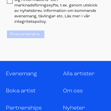
dig i informations- och
marknadsföringssyfte, t.ex. genom utskick
av nyhetsbrev, information om kommande
evenemang, tävlingar etc. Läs mer i vår
integritetspolicy.
Prenumerera
Evenemang
Alla artister
Boka artist
Om oss
Partnerships
Nyheter