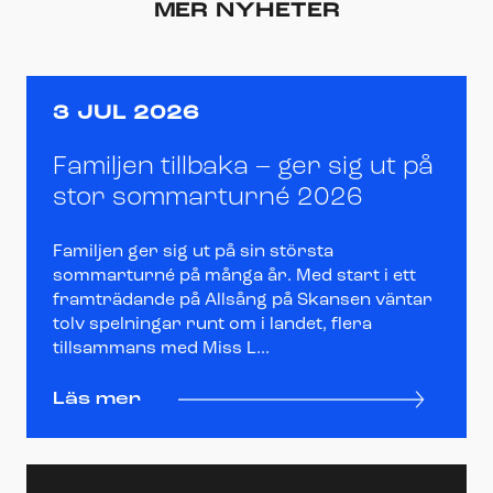
MER NYHETER
3 JUL 2026
Familjen tillbaka – ger sig ut på
stor sommarturné 2026
Familjen ger sig ut på sin största
sommarturné på många år. Med start i ett
framträdande på Allsång på Skansen väntar
tolv spelningar runt om i landet, flera
tillsammans med Miss L...
Läs mer