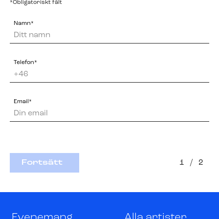
*Obligatoriskt fält
Namn*
Telefon*
Email*
Fortsätt
1
/
2
Evenemang
Alla artister