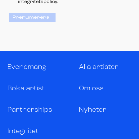
integritetspolicy.
Prenumerera
Evenemang
Alla artister
Boka artist
Om oss
Partnerships
Nyheter
Integritet