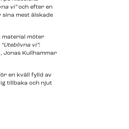
vna vi”
och efter en
v sina mest älskade
t material möter
n
“Uteblivna vi”
:
ll, Jonas Kullhammar
r en kväll fylld av
 tillbaka och njut