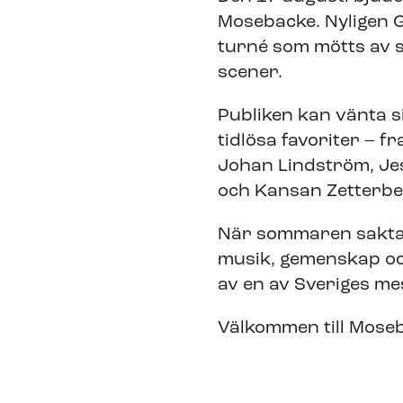
Mosebacke. Nyligen 
turné som mötts av s
scener.
Publiken kan vänta s
tidlösa favoriter – 
Johan Lindström, Jes
och Kansan Zetterbe
När sommaren sakta gå
musik, gemenskap oc
av en av Sveriges mes
Välkommen till Moseb