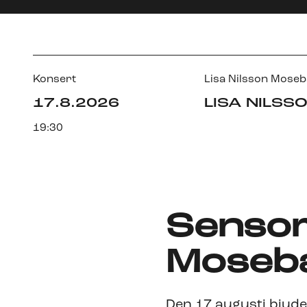
Konsert
Lisa Nilsson Moseb
17.8.2026
LISA NILSS
19:30
Sensom
Moseba
Den 17 augusti bjude