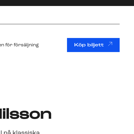
n för försäljning
Köp biljett
ilsson
l på klassiska