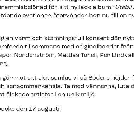
Grammisbelönad för sitt hyllade album
“Utebli
tående ovationer, återvänder hon nu till en a
ig en varm och stämningsfull konsert där nyt
framförda tillsammans med originalbandet frå
per Nordenström, Mattias Torell, Per Lindva
rg.
r mot sitt slut samlas vi på Söders höjder fö
h sensommarkänsla. Ta med vännerna, luta dig
t älskade artister i en unik miljö.
acke den 17 augusti!