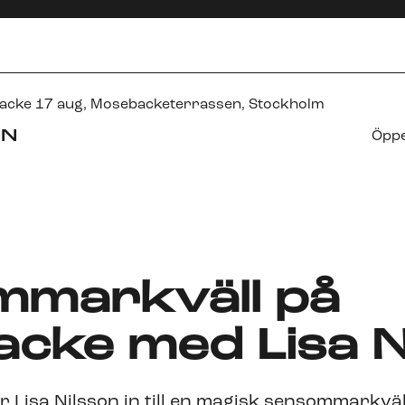
acke 17 aug
,
Mosebacketerrassen
, Stockholm
ON
Öppe
markväll på
cke med Lisa N
r Lisa Nilsson in till en magisk sensommarkväl