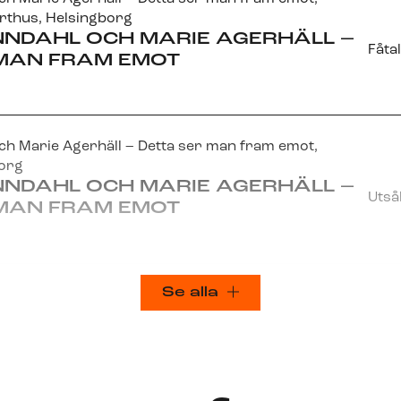
rthus
, Helsingborg
NNDAHL OCH MARIE AGERHÄLL –
Fåta
 MAN FRAM EMOT
h Marie Agerhäll – Detta ser man fram emot
,
borg
NNDAHL OCH MARIE AGERHÄLL –
Utså
 MAN FRAM EMOT
Se alla