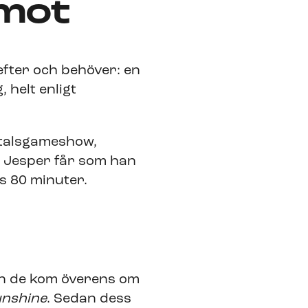
emot
efter och behöver: en
 helt enligt
-talsgameshow,
m Jesper får som han
ns 80 minuter.
dan de kom överens om
Sunshine
. Sedan dess