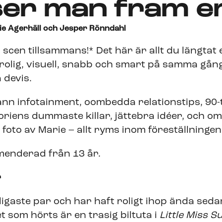
ser man fram 
 Agerhäll och Jesper Rönndahl
scen tillsammans!* Det här är allt du längtat 
rolig, visuell, snabb och smart på samma gång,
 devis.
ann infotainment, oombedda relationstips, 90
oriens dummaste killar, jättebra idéer, och o
et foto av Marie – allt ryms inom föreställninge
enderad från 13 år.
r
oligaste par och har haft roligt ihop ända se
et som hörts är en trasig biltuta i
Little Miss 