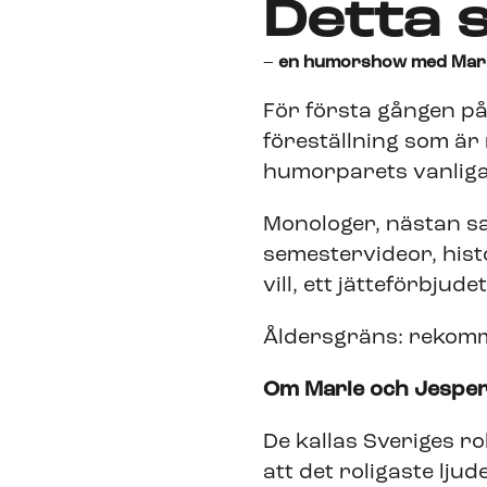
Detta 
–
en humorshow med Marie
För första gången på 
föreställning som är 
humorparets vanliga
Monologer, nästan s
semestervideor, hist
vill, ett jätteförbjud
Åldersgräns: rekomm
Om Marie och Jespe
De kallas Sveriges r
att det roligaste ljud