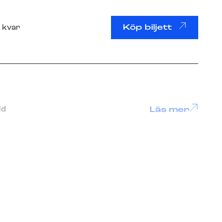
l kvar
Köp biljett
ld
Läs mer