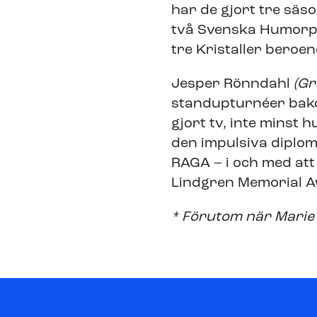
har de gjort tre säso
två Svenska Humorpri
tre Kristaller beroe
Jesper Rönndahl
(Gr
standupturnéer bako
gjort tv, inte minst
den impulsiva diplo
RAGA – i och med att
Lindgren Memorial A
* Förutom när Marie 