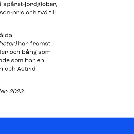
å spåret-jordglober,
n-pris och två till
ålda
yheter)
har främst
ller och bång som
ende som har en
n och Astrid
len 2023.