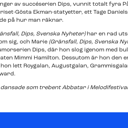
nger av succéserien Dips, vunnit totalt fyra P
set-Gösta Ekman-statyetter, ett Tage Danielsso
nde på hur man räknar.
änsfall, Dips, Svenska Nyheter)
har en rad uts
m sig, och Marie
(Gränsfall, Dips, Svenska N
 humorserien Dips, där hon slog igenom med bu
maten Mimmi Hamilton. Dessutom är hon den 
 hon lett Roygalan, Augustgalan, Grammisgala
ward.
dansade som trebent Abbatar i Melodifestiva